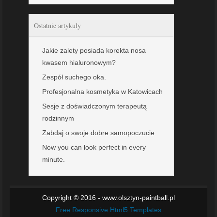
Ostatnie artykuły
Jakie zalety posiada korekta nosa
kwasem hialuronowym?
Zespół suchego oka.
Profesjonalna kosmetyka w Katowicach
Sesje z doświadczonym terapeutą
rodzinnym
Zabdaj o swoje dobre samopoczucie
Now you can look perfect in every
minute.
Copyright © 2016 - www.olsztyn-paintball.pl
Free Responsive Html5 Templates