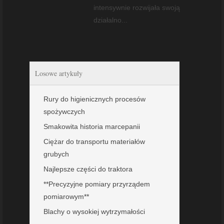
intensywnie rozwijała swoją
działalno...
Losowe artykuły
Rury do higienicznych procesów
spożywczych
Smakowita historia marcepanii
Ciężar do transportu materiałów
grubych
Najlepsze części do traktora
**Precyzyjne pomiary przyrządem
pomiarowym**
Blachy o wysokiej wytrzymałości