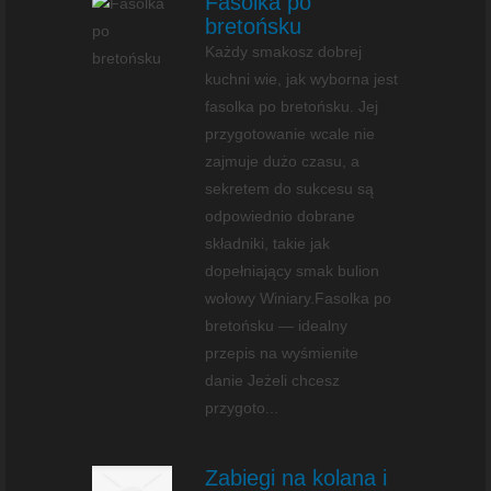
Fasolka po
bretońsku
Każdy smakosz dobrej
kuchni wie, jak wyborna jest
fasolka po bretońsku. Jej
przygotowanie wcale nie
zajmuje dużo czasu, a
sekretem do sukcesu są
odpowiednio dobrane
składniki, takie jak
dopełniający smak bulion
wołowy Winiary.Fasolka po
bretońsku — idealny
przepis na wyśmienite
danie Jeżeli chcesz
przygoto...
Zabiegi na kolana i