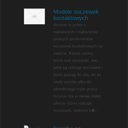
Modele soczewek
kontaktowych
Acuvue to jeden z
najlepszych i najbardziej
znanych producentów
soczewek kontaktowych na
świecie. Każda osoba,
która nosi soczewki, wie,
jakie są rodzaje soczewek i
które pasują do niej, do jej
wady wzroku albo do
określonego trybu pracy.
Acuvue ma w swojej stałej
ofercie różne rodzaje
soczewek, niektóre s�...