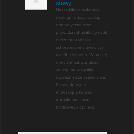
stawy
Nasza klinika wykonuje
różnego rodzaju zabiegi
ortopedyczne oraz
prowadzi rehabilitację osób
z różnego rodzaju
schorzeniami stawów czy
układu kostnego. W naszej
ofercie można znaleźć
zabiegi na wszystkie
najważniejsze części ciała.
Przykładem jest
endoskopia kolana,
artroskopia stawu
biodrowego czy lecz...