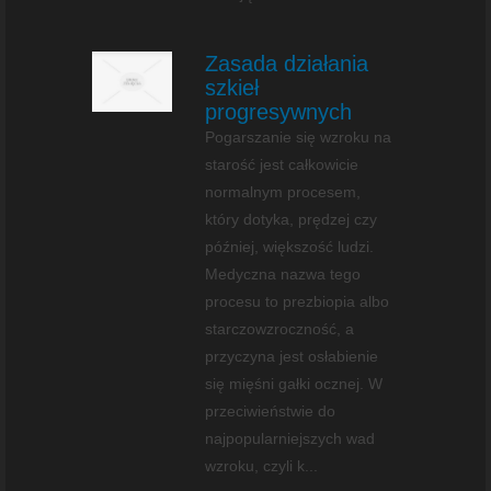
Zasada działania
szkieł
progresywnych
Pogarszanie się wzroku na
starość jest całkowicie
normalnym procesem,
który dotyka, prędzej czy
później, większość ludzi.
Medyczna nazwa tego
procesu to prezbiopia albo
starczowzroczność, a
przyczyna jest osłabienie
się mięśni gałki ocznej. W
przeciwieństwie do
najpopularniejszych wad
wzroku, czyli k...