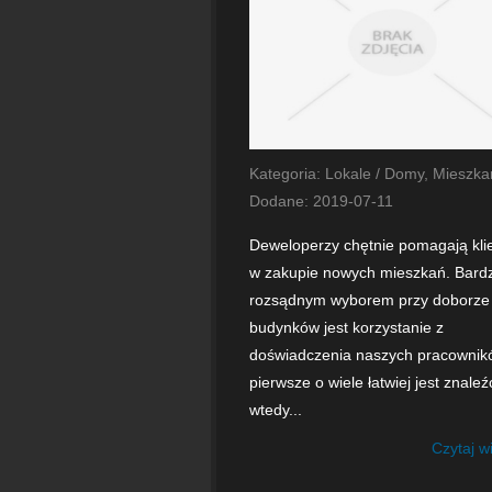
Kategoria: Lokale / Domy, Mieszka
Dodane: 2019-07-11
Deweloperzy chętnie pomagają kl
w zakupie nowych mieszkań. Bard
rozsądnym wyborem przy doborze
budynków jest korzystanie z
doświadczenia naszych pracownik
pierwsze o wiele łatwiej jest znaleź
wtedy...
Czytaj w