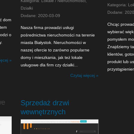
Kategoria: Lokale / Nieruchomości,
Kategoria: Lo
Działki
Dodane: 2020
Dodane: 2020-03-09
ać dom
Chcąc prowadz
ntem
Nasza firma prowadzi usługi
wybierać więk
odzi o
pośrednictwa nieruchomości na terenie
pomysłem mo
y.
miasta Białystok. Nieruchomości w
Znajdziemy t
naszej ofercie to zarówno popularne
klientów, got
domy i mieszkania, jak też lokale
ięcej »
produkt lub u
usługowe dla firm czy działki...
przystąpieniem
Czytaj więcej »
we
Sprzedaż drzwi
wewnętrznych