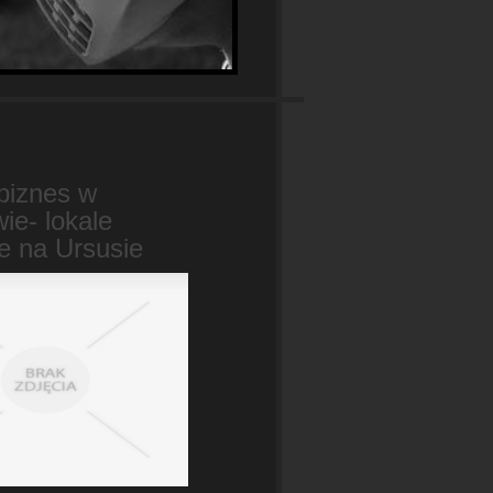
biznes w
ie- lokale
e na Ursusie