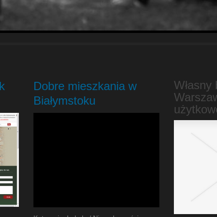
Własny 
k
Dobre mieszkania w
Warszaw
Białymstoku
użytkow