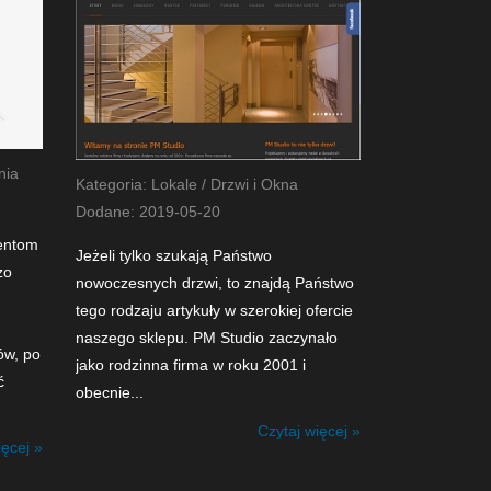
nia
Kategoria: Lokale / Drzwi i Okna
Dodane: 2019-05-20
ientom
Jeżeli tylko szukają Państwo
zo
nowoczesnych drzwi, to znajdą Państwo
tego rodzaju artykuły w szerokiej ofercie
naszego sklepu. PM Studio zaczynało
ów, po
jako rodzinna firma w roku 2001 i
ć
obecnie...
Czytaj więcej »
ięcej »