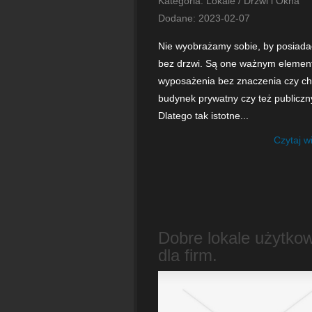
Kategoria: Lokale / Drzwi i Okna
Dodane: 2023-02-07
Nie wyobrażamy sobie, by posiad
bez drzwi. Są one ważnym eleme
wyposażenia bez znaczenia czy ch
budynek prywatny czy też publiczn
Dlatego tak istotne...
Czytaj w
Dobre lokale użytko
dla firm.