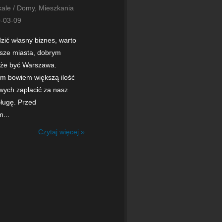
kale / Domy, Mieszkania
-03-09
ić własny biznes, warto
sze miasta, dobrym
że być Warszawa.
am bowiem większą ilość
owych zapłacić za nasz
sługę. Przed
...
Czytaj więcej »