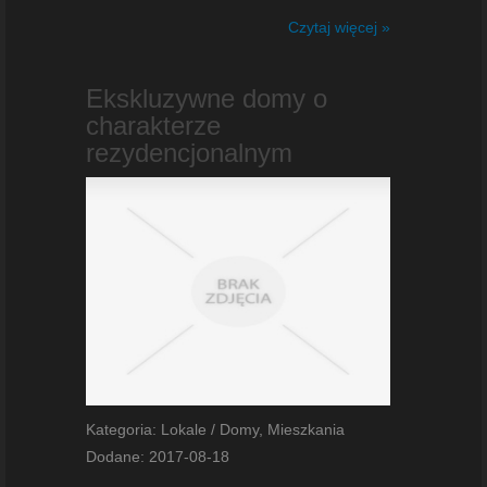
Czytaj więcej »
Ekskluzywne domy o
charakterze
rezydencjonalnym
Kategoria: Lokale / Domy, Mieszkania
Dodane: 2017-08-18