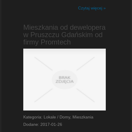
Czytaj więcej »
Mieszkania od dewelopera
w Pruszczu Gdańskim od
firmy Promtech
Kategoria: Lokale / Domy, Mieszkania
Dodane: 2017-01-26