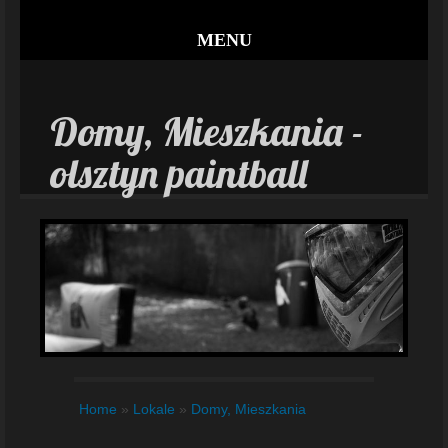
MENU
Domy, Mieszkania -
olsztyn paintball
Home
»
Lokale
»
Domy, Mieszkania