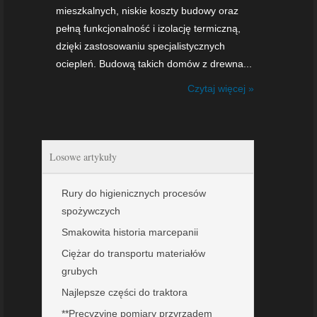
mieszkalnych, niskie koszty budowy oraz
pełną funkcjonalność i izolację termiczną,
dzięki zastosowaniu specjalistycznych
ociepleń. Budową takich domów z drewna...
Czytaj więcej »
Losowe artykuły
Rury do higienicznych procesów
spożywczych
Smakowita historia marcepanii
Ciężar do transportu materiałów
grubych
Najlepsze części do traktora
**Precyzyjne pomiary przyrządem