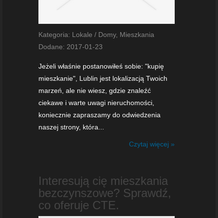
Kategoria: Lokale / Domy, Mieszkania
Dodane: 2017-01-23
Jeżeli właśnie postanowiłeś sobie: "kupię
mieszkanie", Lublin jest lokalizacją Twoich
marzeń, ale nie wiesz, gdzie znaleźć
ciekawe i warte uwagi nieruchomości,
koniecznie zapraszamy do odwiedzenia
naszej strony, która...
Czytaj więcej »
Interesują cię mieszkania
bezczynszowe? Sprawdź,
co oferuje CTE.