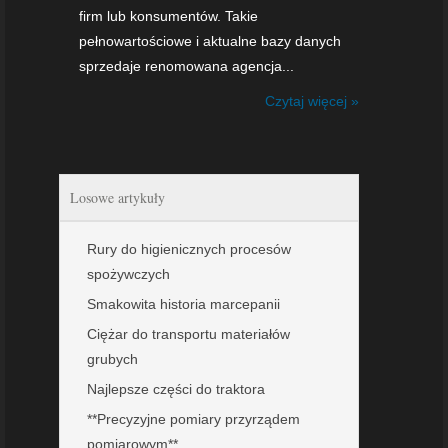
firm lub konsumentów. Takie
pełnowartościowe i aktualne bazy danych
sprzedaje renomowana agencja...
Czytaj więcej »
Losowe artykuły
Rury do higienicznych procesów
spożywczych
Smakowita historia marcepanii
Ciężar do transportu materiałów
grubych
Najlepsze części do traktora
**Precyzyjne pomiary przyrządem
pomiarowym**