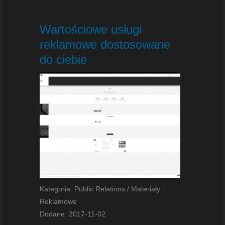
Wartościowe usługi
reklamowe dostosowane
do ciebie
Kategoria: Public Relations / Materiały
Reklamowe
Dodane: 2017-11-02