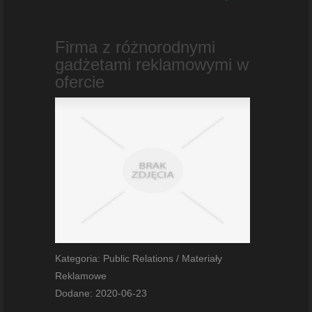
Firma z różnorodnymi
gadżetami reklamowymi w
ofercie
Kategoria: Public Relations / Materiały
Reklamowe
Dodane: 2020-06-23