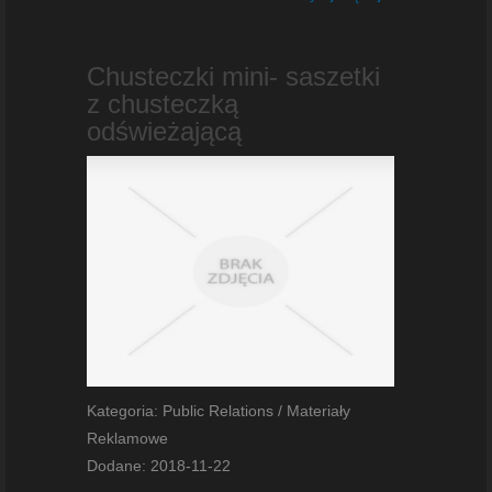
Chusteczki mini- saszetki
z chusteczką
odświeżającą
Kategoria: Public Relations / Materiały
Reklamowe
Dodane: 2018-11-22