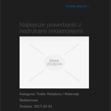
Czytaj więcej »
Najlepsze powerbanki z
nadrukami reklamowymi
Kategoria: Public Relations / Materiały
Reklamowe
Dodane: 2017-02-01