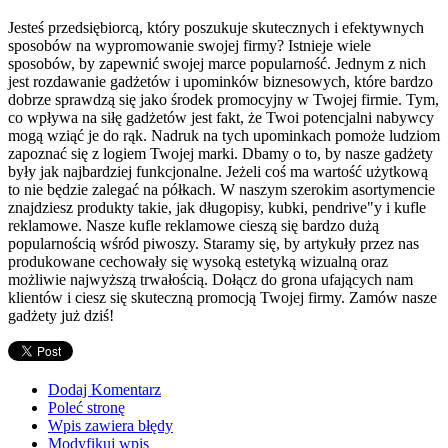
Jesteś przedsiębiorcą, który poszukuje skutecznych i efektywnych
sposobów na wypromowanie swojej firmy? Istnieje wiele
sposobów, by zapewnić swojej marce popularność. Jednym z nich
jest rozdawanie gadżetów i upominków biznesowych, które bardzo
dobrze sprawdzą się jako środek promocyjny w Twojej firmie. Tym,
co wpływa na siłę gadżetów jest fakt, że Twoi potencjalni nabywcy
mogą wziąć je do rąk. Nadruk na tych upominkach pomoże ludziom
zapoznać się z logiem Twojej marki. Dbamy o to, by nasze gadżety
były jak najbardziej funkcjonalne. Jeżeli coś ma wartość użytkową
to nie będzie zalegać na półkach. W naszym szerokim asortymencie
znajdziesz produkty takie, jak długopisy, kubki, pendrive"y i kufle
reklamowe. Nasze kufle reklamowe cieszą się bardzo dużą
popularnością wśród piwoszy. Staramy się, by artykuły przez nas
produkowane cechowały się wysoką estetyką wizualną oraz
możliwie najwyższą trwałością. Dołącz do grona ufających nam
klientów i ciesz się skuteczną promocją Twojej firmy. Zamów nasze
gadżety już dziś!
Dodaj Komentarz
Poleć stronę
Wpis zawiera błędy
Modyfikuj wpis