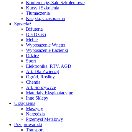
Konferencje, Sale Szkoleniowe
Kursy i Szkolenia
Tłumaczenia
Książki, Czasopisma
Sprzedaż
Biżuteria
Dla Dzieci
Meble
Wyposażenie Wnętrz
Wyposażenie Łazienki
Odzież
Sport
Elektronika, RTV, AGD
Art. Dla Zwierząt
Ogród, Rośliny
Chemia
Art. Spożywcze
Materiały Eksploatacyjne
Inne Sklepy
Urządzenia
Maszyny
Narzędzia
Przemysł Metalowy
Przeprowadzki
Transport