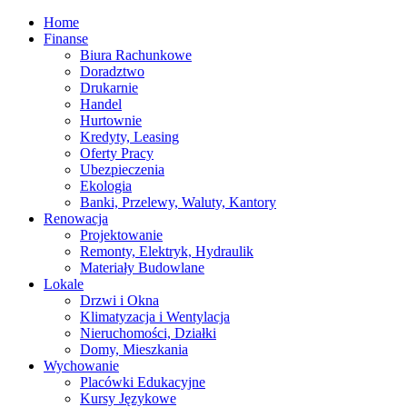
Home
Finanse
Biura Rachunkowe
Doradztwo
Drukarnie
Handel
Hurtownie
Kredyty, Leasing
Oferty Pracy
Ubezpieczenia
Ekologia
Banki, Przelewy, Waluty, Kantory
Renowacja
Projektowanie
Remonty, Elektryk, Hydraulik
Materiały Budowlane
Lokale
Drzwi i Okna
Klimatyzacja i Wentylacja
Nieruchomości, Działki
Domy, Mieszkania
Wychowanie
Placówki Edukacyjne
Kursy Językowe