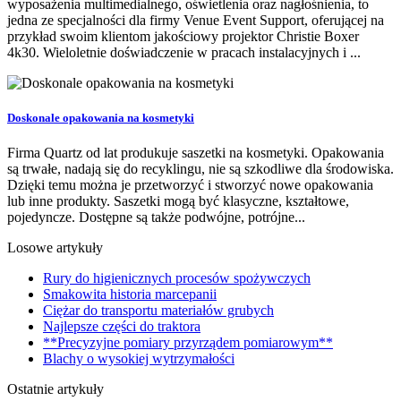
wyposażenia multimedialnego, oświetlenia oraz nagłośnienia, to
jedna ze specjalności dla firmy Venue Event Support, oferującej na
przykład swoim klientom jakościowy projektor Christie Boxer
4k30. Wieloletnie doświadczenie w pracach instalacyjnych i ...
Doskonale opakowania na kosmetyki
Firma Quartz od lat produkuje saszetki na kosmetyki. Opakowania
są trwałe, nadają się do recyklingu, nie są szkodliwe dla środowiska.
Dzięki temu można je przetworzyć i stworzyć nowe opakowania
lub inne produkty. Saszetki mogą być klasyczne, kształtowe,
pojedyncze. Dostępne są także podwójne, potrójne...
Losowe artykuły
Rury do higienicznych procesów spożywczych
Smakowita historia marcepanii
Ciężar do transportu materiałów grubych
Najlepsze części do traktora
**Precyzyjne pomiary przyrządem pomiarowym**
Blachy o wysokiej wytrzymałości
Ostatnie artykuły