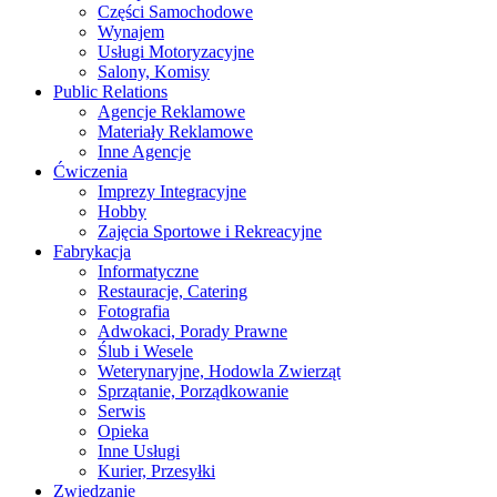
Części Samochodowe
Wynajem
Usługi Motoryzacyjne
Salony, Komisy
Public Relations
Agencje Reklamowe
Materiały Reklamowe
Inne Agencje
Ćwiczenia
Imprezy Integracyjne
Hobby
Zajęcia Sportowe i Rekreacyjne
Fabrykacja
Informatyczne
Restauracje, Catering
Fotografia
Adwokaci, Porady Prawne
Ślub i Wesele
Weterynaryjne, Hodowla Zwierząt
Sprzątanie, Porządkowanie
Serwis
Opieka
Inne Usługi
Kurier, Przesyłki
Zwiedzanie