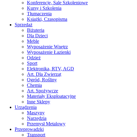
Konferencje, Sale Szkoleniowe
Kursy i Szkolenia
Tłumaczenia
Książki, Czasopisma
Sprzedaż
Biżuteria
Dla Dzieci
Meble
Wyposażenie Wnętrz
Wyposażenie Łazienki
Odzież
Sport
Elektronika, RTV, AGD
Art. Dla Zwierząt
Ogród, Rośliny
Chemia
Art. Spożywcze
Materiały Eksploatacyjne
Inne Sklepy
Urządzenia
Maszyny
Narzędzia
Przemysł Metalowy
Przeprowadzki
Transport