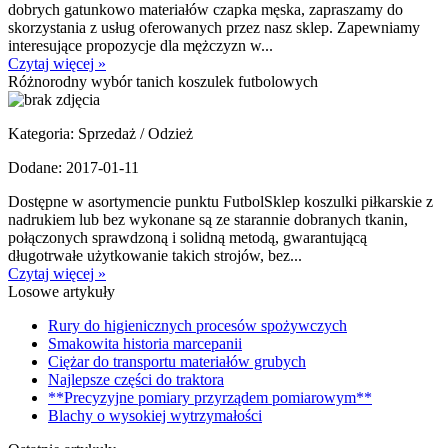
dobrych gatunkowo materiałów czapka męska, zapraszamy do
skorzystania z usług oferowanych przez nasz sklep. Zapewniamy
interesujące propozycje dla mężczyzn w...
Czytaj więcej »
Różnorodny wybór tanich koszulek futbolowych
Kategoria: Sprzedaż / Odzież
Dodane: 2017-01-11
Dostępne w asortymencie punktu FutbolSklep koszulki piłkarskie z
nadrukiem lub bez wykonane są ze starannie dobranych tkanin,
połączonych sprawdzoną i solidną metodą, gwarantującą
długotrwałe użytkowanie takich strojów, bez...
Czytaj więcej »
Losowe artykuły
Rury do higienicznych procesów spożywczych
Smakowita historia marcepanii
Ciężar do transportu materiałów grubych
Najlepsze części do traktora
**Precyzyjne pomiary przyrządem pomiarowym**
Blachy o wysokiej wytrzymałości