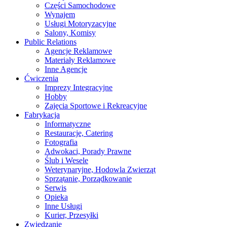
Części Samochodowe
Wynajem
Usługi Motoryzacyjne
Salony, Komisy
Public Relations
Agencje Reklamowe
Materiały Reklamowe
Inne Agencje
Ćwiczenia
Imprezy Integracyjne
Hobby
Zajęcia Sportowe i Rekreacyjne
Fabrykacja
Informatyczne
Restauracje, Catering
Fotografia
Adwokaci, Porady Prawne
Ślub i Wesele
Weterynaryjne, Hodowla Zwierząt
Sprzątanie, Porządkowanie
Serwis
Opieka
Inne Usługi
Kurier, Przesyłki
Zwiedzanie