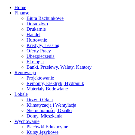
Home
Finanse
Biura Rachunkowe
Doradztwo
Drukarnie
Handel
Hurtownie
Kredyty, Leasing
Oferty Pracy
Ubezpieczenia
Ekologia
Banki, Przelewy, Waluty, Kantory
Renowacja
Projektowanie
Remonty, Elektryk, Hydraulik
Materiały Budowlane
Lokale
Drzwi i Okna
Klimatyzacja i Wentylacja
Nieruchomości, Działki
Domy, Mieszkania
Wychowanie
Placówki Edukacyjne
Kursy Językowe