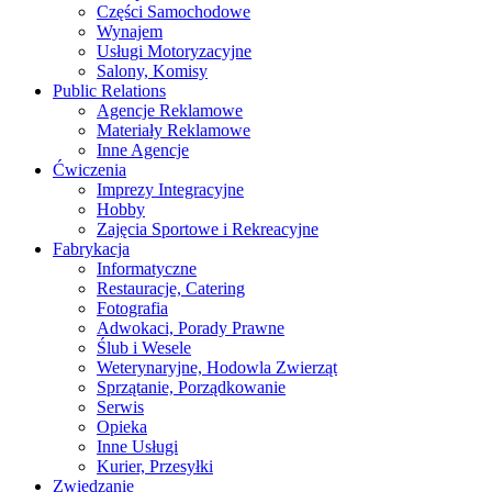
Części Samochodowe
Wynajem
Usługi Motoryzacyjne
Salony, Komisy
Public Relations
Agencje Reklamowe
Materiały Reklamowe
Inne Agencje
Ćwiczenia
Imprezy Integracyjne
Hobby
Zajęcia Sportowe i Rekreacyjne
Fabrykacja
Informatyczne
Restauracje, Catering
Fotografia
Adwokaci, Porady Prawne
Ślub i Wesele
Weterynaryjne, Hodowla Zwierząt
Sprzątanie, Porządkowanie
Serwis
Opieka
Inne Usługi
Kurier, Przesyłki
Zwiedzanie