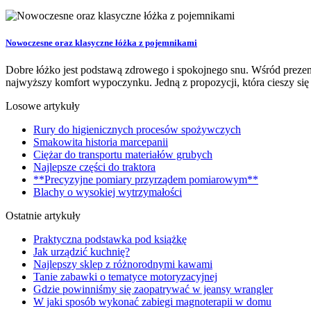
Nowoczesne oraz klasyczne łóżka z pojemnikami
Dobre łóżko jest podstawą zdrowego i spokojnego snu. Wśród preze
najwyższy komfort wypoczynku. Jedną z propozycji, która cieszy się 
Losowe artykuły
Rury do higienicznych procesów spożywczych
Smakowita historia marcepanii
Ciężar do transportu materiałów grubych
Najlepsze części do traktora
**Precyzyjne pomiary przyrządem pomiarowym**
Blachy o wysokiej wytrzymałości
Ostatnie artykuły
Praktyczna podstawka pod książkę
Jak urządzić kuchnię?
Najlepszy sklep z różnorodnymi kawami
Tanie zabawki o tematyce motoryzacyjnej
Gdzie powinniśmy się zaopatrywać w jeansy wrangler
W jaki sposób wykonać zabiegi magnoterapii w domu