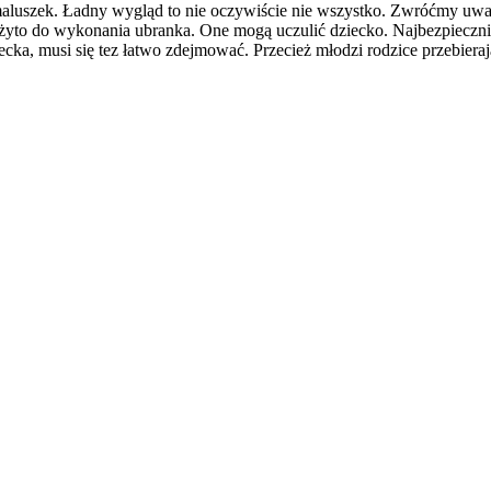
 maluszek. Ładny wygląd to nie oczywiście nie wszystko. Zwróćmy uw
yto do wykonania ubranka. One mogą uczulić dziecko. Najbezpieczniej
, musi się tez łatwo zdejmować. Przecież młodzi rodzice przebierają