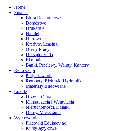
Home
Finanse
Biura Rachunkowe
Doradztwo
Drukarnie
Handel
Hurtownie
Kredyty, Leasing
Oferty Pracy
Ubezpieczenia
Ekologia
Banki, Przelewy, Waluty, Kantory
Renowacja
Projektowanie
Remonty, Elektryk, Hydraulik
Materiały Budowlane
Lokale
Drzwi i Okna
Klimatyzacja i Wentylacja
Nieruchomości, Działki
Domy, Mieszkania
Wychowanie
Placówki Edukacyjne
Kursy Językowe