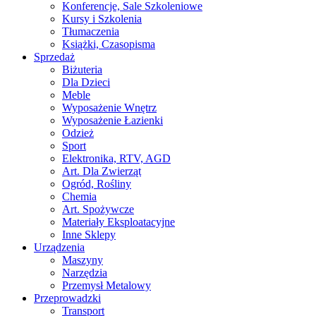
Konferencje, Sale Szkoleniowe
Kursy i Szkolenia
Tłumaczenia
Książki, Czasopisma
Sprzedaż
Biżuteria
Dla Dzieci
Meble
Wyposażenie Wnętrz
Wyposażenie Łazienki
Odzież
Sport
Elektronika, RTV, AGD
Art. Dla Zwierząt
Ogród, Rośliny
Chemia
Art. Spożywcze
Materiały Eksploatacyjne
Inne Sklepy
Urządzenia
Maszyny
Narzędzia
Przemysł Metalowy
Przeprowadzki
Transport