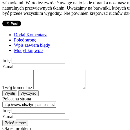
zabawkami. Warto też zwrócić uwagę na to jakie ubranka nosi nasz
naturalnych przewiewnych tkanin. Uważajmy na barwniki, których uż
być przede wszystkim wygodny. Nie powinien krepować ruchów dziecka
Dodaj Komentarz
Poleć stronę
Wpis zawiera błędy
Modyfikuj wpis
Imię
E-mail
Twój komentarz
Polecana strona
Imię
E-mail
Określ problem