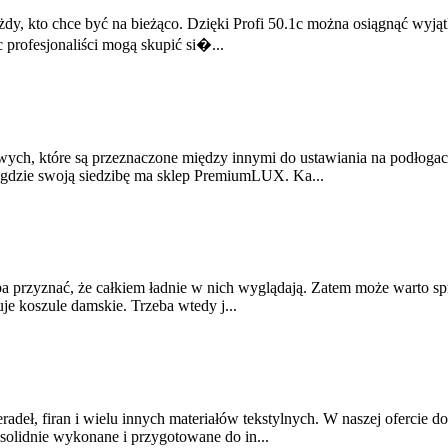
żdy, kto chce być na bieżąco. Dzięki Profi 50.1c można osiągnąć wyjąt
 profesjonaliści mogą skupić si�...
ych, które są przeznaczone między innymi do ustawiania na podłogach
, gdzie swoją siedzibę ma sklep PremiumLUX. Ka...
 przyznać, że całkiem ładnie w nich wyglądają. Zatem może warto spra
je koszule damskie. Trzeba wtedy j...
adeł, firan i wielu innych materiałów tekstylnych. W naszej ofercie d
 solidnie wykonane i przygotowane do in...