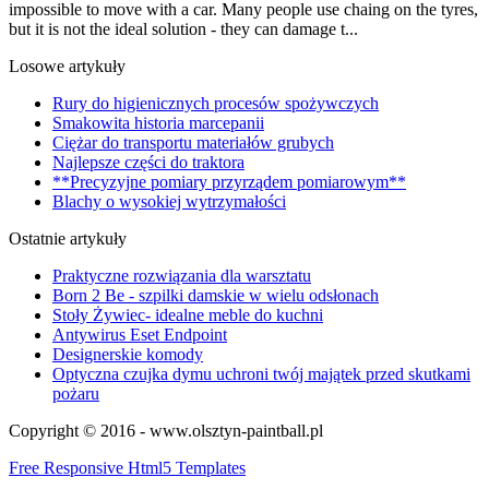
impossible to move with a car. Many people use chaing on the tyres,
but it is not the ideal solution - they can damage t...
Losowe artykuły
Rury do higienicznych procesów spożywczych
Smakowita historia marcepanii
Ciężar do transportu materiałów grubych
Najlepsze części do traktora
**Precyzyjne pomiary przyrządem pomiarowym**
Blachy o wysokiej wytrzymałości
Ostatnie artykuły
Praktyczne rozwiązania dla warsztatu
Born 2 Be - szpilki damskie w wielu odsłonach
Stoły Żywiec- idealne meble do kuchni
Antywirus Eset Endpoint
Designerskie komody
Optyczna czujka dymu uchroni twój majątek przed skutkami
pożaru
Copyright © 2016 - www.olsztyn-paintball.pl
Free Responsive Html5 Templates