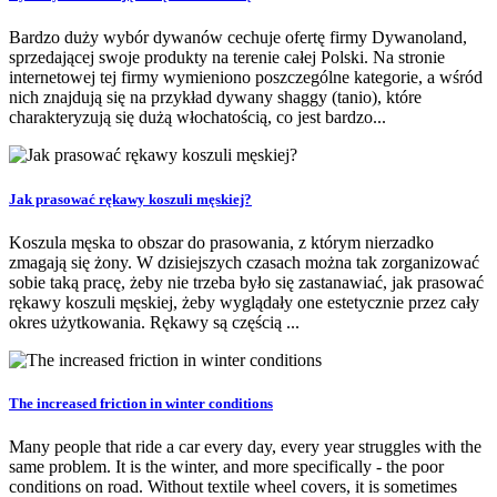
Bardzo duży wybór dywanów cechuje ofertę firmy Dywanoland,
sprzedającej swoje produkty na terenie całej Polski. Na stronie
internetowej tej firmy wymieniono poszczególne kategorie, a wśród
nich znajdują się na przykład dywany shaggy (tanio), które
charakteryzują się dużą włochatością, co jest bardzo...
Jak prasować rękawy koszuli męskiej?
Koszula męska to obszar do prasowania, z którym nierzadko
zmagają się żony. W dzisiejszych czasach można tak zorganizować
sobie taką pracę, żeby nie trzeba było się zastanawiać, jak prasować
rękawy koszuli męskiej, żeby wyglądały one estetycznie przez cały
okres użytkowania. Rękawy są częścią ...
The increased friction in winter conditions
Many people that ride a car every day, every year struggles with the
same problem. It is the winter, and more specifically - the poor
conditions on road. Without textile wheel covers, it is sometimes