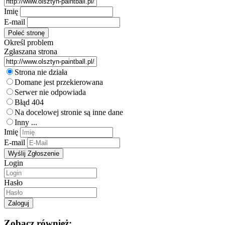
Imię
E-mail
Określ problem
Zgłaszana strona
Strona nie działa
Domane jest przekierowana
Serwer nie odpowiada
Błąd 404
Na docelowej stronie są inne dane
Inny ...
Imię
E-mail
Login
Hasło
Zobacz również: