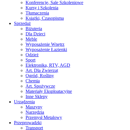
Konferencje, Sale Szkoleniowe
Kursy i Szkolenia
Tłumaczenia
Książki, Czasopisma
Sprzedaż
Biżuteria
Dla Dzieci
Meble
Wyposażenie Wnętrz
Wyposażenie Łazienki
Odzież
Sport
Elektronika, RTV, AGD
Art. Dla Zwierząt
Ogród, Rośliny
Chemia
Art. Spożywcze
Materiały Eksploatacyjne
Inne Sklepy
Urządzenia
Maszyny
Narzędzia
Przemysł Metalowy
Przeprowadzki
Transport