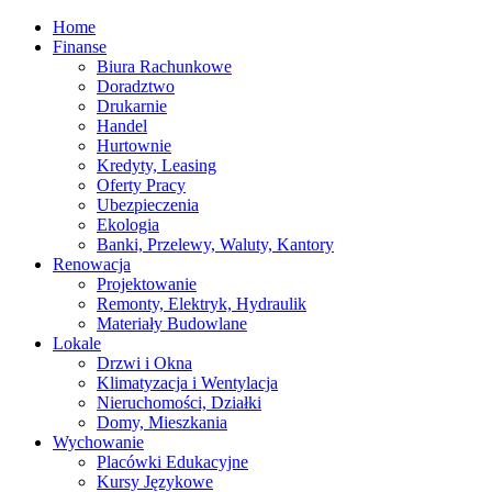
Home
Finanse
Biura Rachunkowe
Doradztwo
Drukarnie
Handel
Hurtownie
Kredyty, Leasing
Oferty Pracy
Ubezpieczenia
Ekologia
Banki, Przelewy, Waluty, Kantory
Renowacja
Projektowanie
Remonty, Elektryk, Hydraulik
Materiały Budowlane
Lokale
Drzwi i Okna
Klimatyzacja i Wentylacja
Nieruchomości, Działki
Domy, Mieszkania
Wychowanie
Placówki Edukacyjne
Kursy Językowe