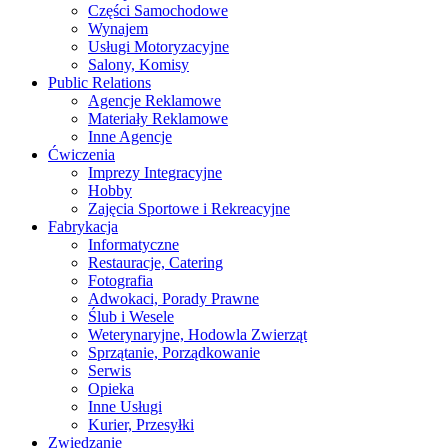
Części Samochodowe
Wynajem
Usługi Motoryzacyjne
Salony, Komisy
Public Relations
Agencje Reklamowe
Materiały Reklamowe
Inne Agencje
Ćwiczenia
Imprezy Integracyjne
Hobby
Zajęcia Sportowe i Rekreacyjne
Fabrykacja
Informatyczne
Restauracje, Catering
Fotografia
Adwokaci, Porady Prawne
Ślub i Wesele
Weterynaryjne, Hodowla Zwierząt
Sprzątanie, Porządkowanie
Serwis
Opieka
Inne Usługi
Kurier, Przesyłki
Zwiedzanie