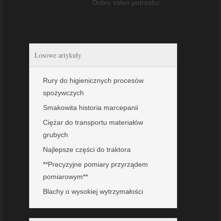
Dobry salon potrzebu...
Losowe artykuły
Rury do higienicznych procesów
spożywczych
Smakowita historia marcepanii
Ciężar do transportu materiałów
grubych
Najlepsze części do traktora
**Precyzyjne pomiary przyrządem
pomiarowym**
Blachy o wysokiej wytrzymałości