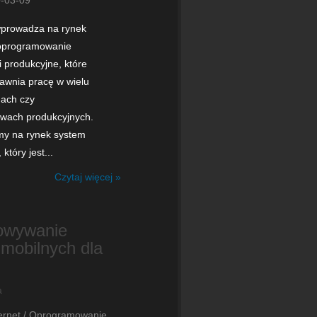
-03-09
wprowadza na rynek
oprogramowanie
produkcyjne, które
awnia pracę w wielu
dach czy
twach produkcyjnych.
my na rynek system
który jest...
Czytaj więcej »
owywanie
i mobilnych dla
ternet / Oprogramowanie