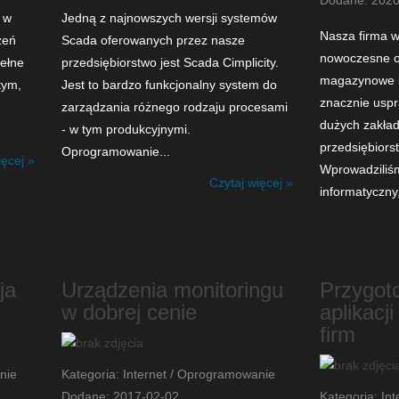
Dodane: 2020
 w
Jedną z najnowszych wersji systemów
Nasza firma 
zeń
Scada oferowanych przez nasze
nowoczesne 
pełne
przedsiębiorstwo jest Scada Cimplicity.
magazynowe i 
tym,
Jest to bardzo funkcjonalny system do
znacznie uspr
zarządzania różnego rodzaju procesami
dużych zakła
- w tym produkcyjnymi.
przedsiębiors
Oprogramowanie...
ięcej »
Wprowadziliś
Czytaj więcej »
informatyczny, 
ja
Urządzenia monitoringu
Przygot
w dobrej cenie
aplikacj
firm
nie
Kategoria: Internet / Oprogramowanie
Dodane: 2017-02-02
Kategoria: In