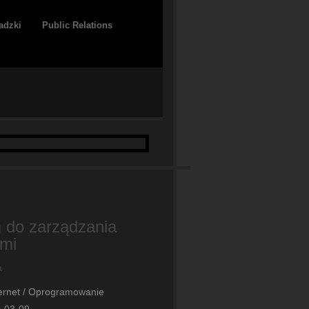
adzki
Public Relations
 do zarządzania
mi
ternet / Oprogramowanie