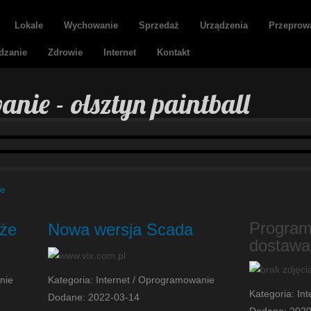
Lokale
Wychowanie
Sprzedaż
Urządzenia
Przeprow
dzanie
Zdrowie
Internet
Kontakt
ie - olsztyn paintball
ie
Program
oże
Nowa wersja Scada
dostawa
nie
Kategoria: Internet / Oprogramowanie
Kategoria: In
Dodane: 2022-03-14