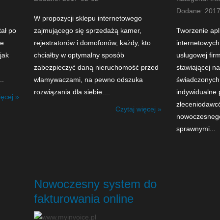
Dodane: 2017
W propozycji sklepu internetowego
tał po
zajmującego się sprzedażą kamer,
Tworzenie apli
ie
rejestratorów i domofonów, każdy, kto
internetowych
jak
chciałby w optymalny sposób
usługowej firm
zabezpieczyć daną nieruchomość przed
stawiającej n
..
włamywaczami, na pewno odszuka
świadczonych 
rozwiązania dla siebie....
indywidualne 
ięcej »
zleceniodawc
Czytaj więcej »
nowoczesnego
sprawnymi...
Nowoczesny system do
fakturowania online