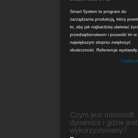
Smart System to program do
zarządzania produkcją, który pows
to, aby jak najbardziej ułatwiać życ
przedsiębiorstwom i pozwolić im w 
największym stopniu zwiększyć
skuteczność. Referencje wystawiły.
Czytaj w
Czym jest microsoft
dynamics i gdzie jest
wykorzystywany?