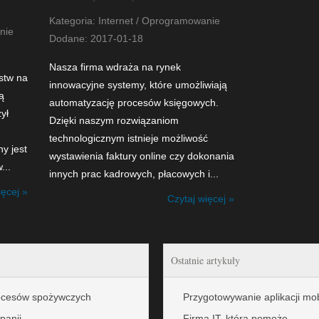
Kategoria: Internet / Oprogramowanie
nie
Dodane: 2017-01-18
Nasza firma wdraża na rynek
stw na
innowacyjne systemy, które umożliwiają
ą
automatyzację procesów księgowych.
ył
Dzięki naszym rozwiązaniom
technologicznym istnieje możliwość
ny jest
wystawienia faktury online czy dokonania
...
innych prac kadrowych, płacowych i...
ięcej »
Czytaj więcej »
Ostatnie artykuły
rocesów spożywczych
Przygotowywanie aplikacji mob
panii
Firma IT, która pomoże