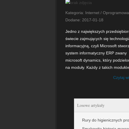
Kategoria: Internet / Oprogramowa
Dodane: 2017-01-18
Jedno z największych przedsiębior
świecie zajmujących się technologi
informacyjną, czyli Microsoft stworz
system informatyczny ERP zwany
microsoft dynamics, który podzielo
na moduły. Każdy z takich modułów
Czytaj w
Losowe artykuły
Rury do higienicznych p
Smakowita historia marce