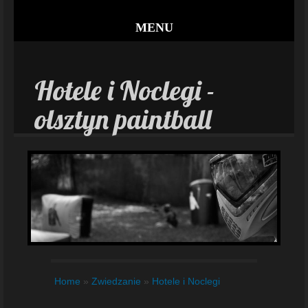
MENU
Hotele i Noclegi -
olsztyn paintball
Home
»
Zwiedzanie
»
Hotele i Noclegi