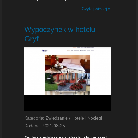
Czytaj więcej »
Wypoczynek w hotelu
Gryf
Kategoria: Zwiedzanie / Hotele i Noclegi
Dodane: 2021-08-25
Szukacie miejsca na wakacje, ale już sami