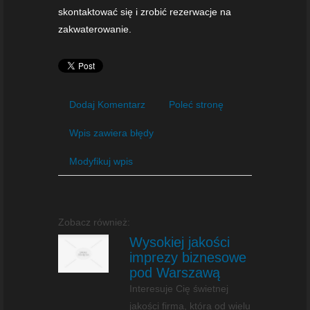
skontaktować się i zrobić rezerwacje na
zakwaterowanie.
Dodaj Komentarz
Poleć stronę
Wpis zawiera błędy
Modyfikuj wpis
Zobacz również:
Wysokiej jakości
imprezy biznesowe
pod Warszawą
Interesuje Cię świetnej
jakości firma, która od wielu