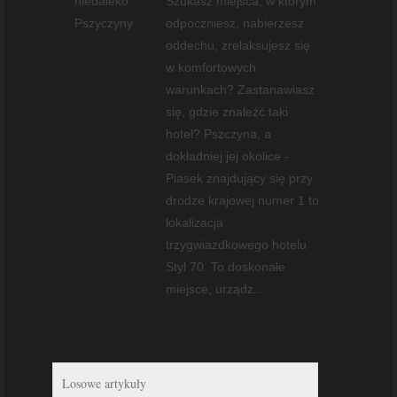
Szukasz miejsca, w którym
odpoczniesz, nabierzesz
oddechu, zrelaksujesz się
w komfortowych
warunkach? Zastanawiasz
się, gdzie znaleźć taki
hotel? Pszczyna, a
dokładniej jej okolice -
Piasek znajdujący się przy
drodze krajowej numer 1 to
lokalizacja
trzygwiazdkowego hotelu
Styl 70. To doskonałe
miejsce, urządz...
Losowe artykuły