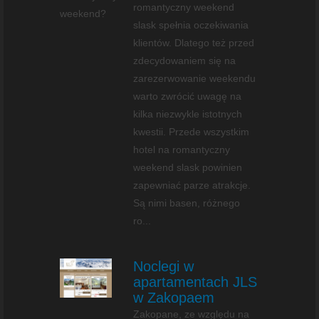
romantyczny weekend
slask spełnia oczekiwania
klientów. Dlatego też przed
zdecydowaniem się na
zarezerwowanie weekendu
warto zwrócić uwagę na
kilka niezwykle istotnych
kwestii. Przede wszystkim
hotel na romantyczny
weekend slask powinien
zapewniać parze atrakcje.
Są nimi basen, różnego
ro...
Noclegi w
apartamentach JLS
w Zakopaem
Zakopane, ze względu na