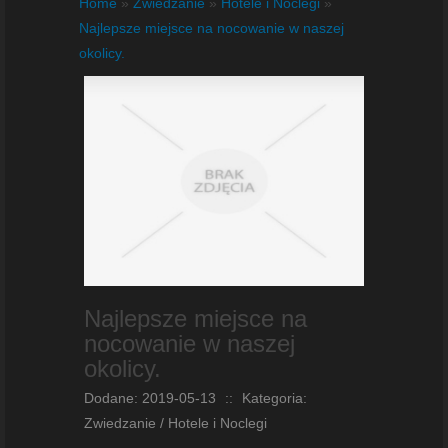
Home
»
Zwiedzanie
»
Hotele i Noclegi
»
Najlepsze miejsce na nocowanie w naszej
okolicy.
Najlepsze miejsce na
nocowanie w naszej
okolicy.
Dodane: 2019-05-13
::
Kategoria:
Zwiedzanie / Hotele i Noclegi