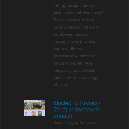
lat organizuje imprezy
biznesowe pod Warszawą?
Bardzo dobrze trafiłeś,
gdyż w naszych obiekcie
hotelowym możesz
zorganizować dowolną
imprezę dla swoich
pracowników. Możemy
przygotować imprezę
integracyjną dla twoich
ludzi na terenie naszego
obiektu,...
Noclegi w Krynicy-
Zdrój w świetnych
cenach
Jeżeli pragną Państwo