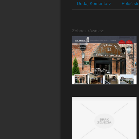
Dodaj Komentarz
Poleć st
Zobacz również: