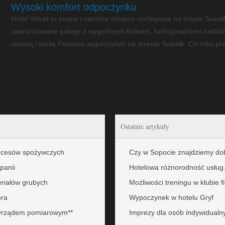
Wysoki komfort odpoczynku
Hotel Velvet to znane i cenione miejsce noclegowe na mapie Suwał
zaaranżowane pokoje z wygodnymi łóżkami, funkcjonalnymi meblam
ułatwią i umilą Państwu wypoczynek na terenie Suwałk. Co roku przy
Ostatnie artykuły
rocesów spożywczych
Czy w Sopocie znajdziemy do
panii
Hotelowa różnorodność usług
eriałów grubych
Możliwości treningu w klubie f
ora
Wypoczynek w hotelu Gryf
zyrządem pomiarowym**
Imprezy dla osób indywidualn