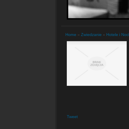
Home
»
Zwiedzanie
»
Hotele i Noc
Tweet