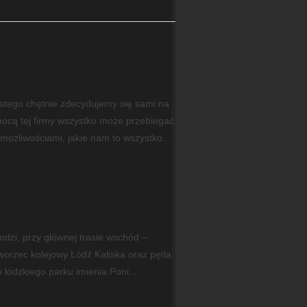
Dlatego chętnie zdecydujemy się sami na
ocą tej firmy wszystko może przebiegać
ożliwościami, jakie nam to wszystko...
dzi, przy głównej trasie wschód –
worzec kolejowy Łódź Kaliska oraz pętla
łódzkiego parku imienia Poni...