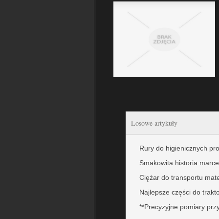
Losowe artykuły
Rury do higienicznych p
Smakowita historia marce
Ciężar do transportu mat
Najlepsze części do trakt
**Precyzyjne pomiary pr