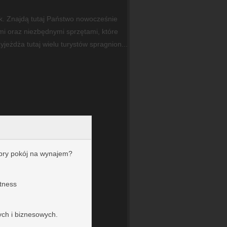
k. Znajdą tutaj Państwo nowocześnie
i oraz niezbędnymi sprzętami, które
jeżdża tutaj wielu turystów spragnion...
bry pokój na wynajem?
.
itness
ych i biznesowych.