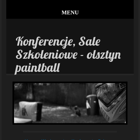
MENU
Konferencje, Sale
Szkoleniowe - olsztyn
paintball