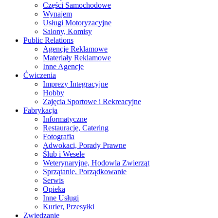
Części Samochodowe
Wynajem
Usługi Motoryzacyjne
Salony, Komisy
Public Relations
Agencje Reklamowe
Materiały Reklamowe
Inne Agencje
Ćwiczenia
Imprezy Integracyjne
Hobby
Zajęcia Sportowe i Rekreacyjne
Fabrykacja
Informatyczne
Restauracje, Catering
Fotografia
Adwokaci, Porady Prawne
Ślub i Wesele
Weterynaryjne, Hodowla Zwierząt
Sprzątanie, Porządkowanie
Serwis
Opieka
Inne Usługi
Kurier, Przesyłki
Zwiedzanie