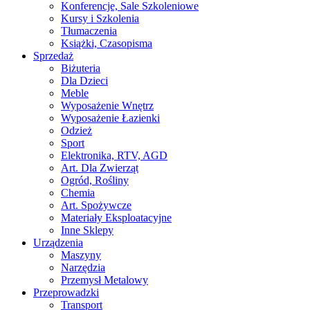
Konferencje, Sale Szkoleniowe
Kursy i Szkolenia
Tłumaczenia
Książki, Czasopisma
Sprzedaż
Biżuteria
Dla Dzieci
Meble
Wyposażenie Wnętrz
Wyposażenie Łazienki
Odzież
Sport
Elektronika, RTV, AGD
Art. Dla Zwierząt
Ogród, Rośliny
Chemia
Art. Spożywcze
Materiały Eksploatacyjne
Inne Sklepy
Urządzenia
Maszyny
Narzędzia
Przemysł Metalowy
Przeprowadzki
Transport