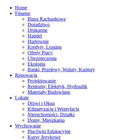
Home
Finanse
Biura Rachunkowe
Doradztwo
Drukarnie
Handel
Hurtownie
Kredyty, Leasing
Oferty Pracy
Ubezpieczenia
Ekologia
Banki, Przelewy, Waluty, Kantory
Renowacja
Projektowanie
Remonty, Elektryk, Hydraulik
Materiały Budowlane
Lokale
Drzwi i Okna
Klimatyzacja i Wentylacja
Nieruchomości, Działki
Domy, Mieszkania
Wychowanie
Placówki Edukacyjne
Kursy Językowe