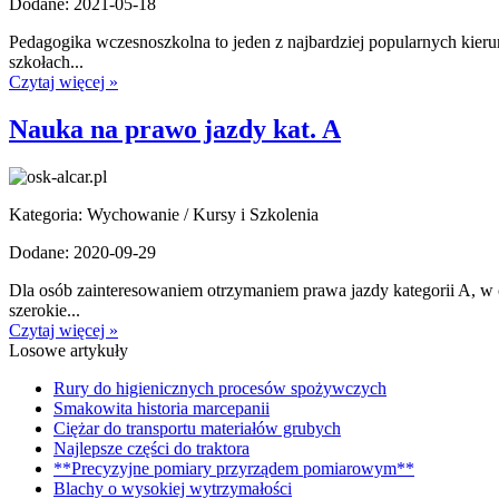
Dodane: 2021-05-18
Pedagogika wczesnoszkolna to jeden z najbardziej popularnych kieru
szkołach...
Czytaj więcej »
Nauka na prawo jazdy kat. A
Kategoria: Wychowanie / Kursy i Szkolenia
Dodane: 2020-09-29
Dla osób zainteresowaniem otrzymaniem prawa jazdy kategorii A, w o
szerokie...
Czytaj więcej »
Losowe artykuły
Rury do higienicznych procesów spożywczych
Smakowita historia marcepanii
Ciężar do transportu materiałów grubych
Najlepsze części do traktora
**Precyzyjne pomiary przyrządem pomiarowym**
Blachy o wysokiej wytrzymałości