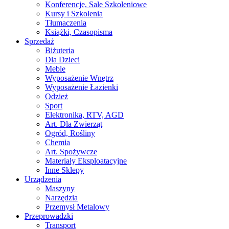
Konferencje, Sale Szkoleniowe
Kursy i Szkolenia
Tłumaczenia
Książki, Czasopisma
Sprzedaż
Biżuteria
Dla Dzieci
Meble
Wyposażenie Wnętrz
Wyposażenie Łazienki
Odzież
Sport
Elektronika, RTV, AGD
Art. Dla Zwierząt
Ogród, Rośliny
Chemia
Art. Spożywcze
Materiały Eksploatacyjne
Inne Sklepy
Urządzenia
Maszyny
Narzędzia
Przemysł Metalowy
Przeprowadzki
Transport