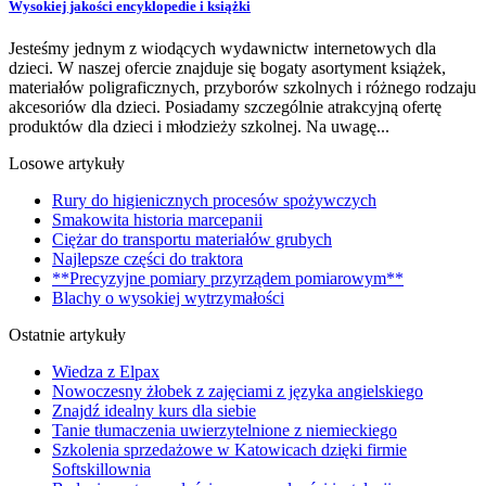
Wysokiej jakości encyklopedie i książki
Jesteśmy jednym z wiodących wydawnictw internetowych dla
dzieci. W naszej ofercie znajduje się bogaty asortyment książek,
materiałów poligraficznych, przyborów szkolnych i różnego rodzaju
akcesoriów dla dzieci. Posiadamy szczególnie atrakcyjną ofertę
produktów dla dzieci i młodzieży szkolnej. Na uwagę...
Losowe artykuły
Rury do higienicznych procesów spożywczych
Smakowita historia marcepanii
Ciężar do transportu materiałów grubych
Najlepsze części do traktora
**Precyzyjne pomiary przyrządem pomiarowym**
Blachy o wysokiej wytrzymałości
Ostatnie artykuły
Wiedza z Elpax
Nowoczesny żłobek z zajęciami z języka angielskiego
Znajdź idealny kurs dla siebie
Tanie tłumaczenia uwierzytelnione z niemieckiego
Szkolenia sprzedażowe w Katowicach dzięki firmie
Softskillownia