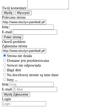
Twój komentarz
Polecana strona
Imię
E-mail
Określ problem
Zgłaszana strona
Strona nie działa
Domane jest przekierowana
Serwer nie odpowiada
Błąd 404
Na docelowej stronie są inne dane
Inny ...
Imię
E-mail
Login