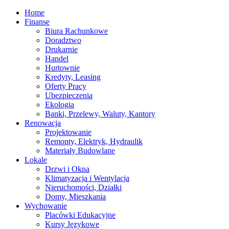
Home
Finanse
Biura Rachunkowe
Doradztwo
Drukarnie
Handel
Hurtownie
Kredyty, Leasing
Oferty Pracy
Ubezpieczenia
Ekologia
Banki, Przelewy, Waluty, Kantory
Renowacja
Projektowanie
Remonty, Elektryk, Hydraulik
Materiały Budowlane
Lokale
Drzwi i Okna
Klimatyzacja i Wentylacja
Nieruchomości, Działki
Domy, Mieszkania
Wychowanie
Placówki Edukacyjne
Kursy Językowe