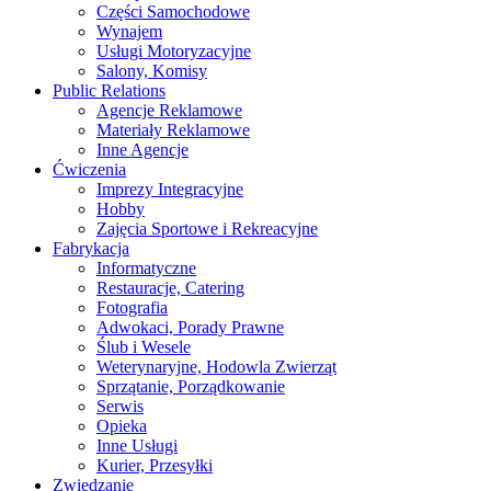
Części Samochodowe
Wynajem
Usługi Motoryzacyjne
Salony, Komisy
Public Relations
Agencje Reklamowe
Materiały Reklamowe
Inne Agencje
Ćwiczenia
Imprezy Integracyjne
Hobby
Zajęcia Sportowe i Rekreacyjne
Fabrykacja
Informatyczne
Restauracje, Catering
Fotografia
Adwokaci, Porady Prawne
Ślub i Wesele
Weterynaryjne, Hodowla Zwierząt
Sprzątanie, Porządkowanie
Serwis
Opieka
Inne Usługi
Kurier, Przesyłki
Zwiedzanie