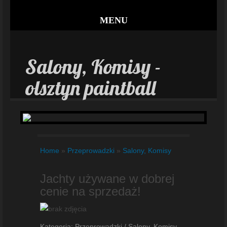
MENU
Salony, Komisy -
olsztyn paintball
Home
»
Przeprowadzki
»
Salony, Komisy
Jachty używane w dobrej
cenie na sprzedaż!
Kategoria: Przeprowadzki / Salony, Komisy