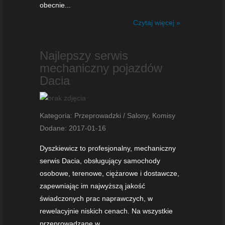
obecnie...
Czytaj więcej »
Najlepszy serwis
mechaniczny pojazdów
Dacia
Kategoria: Przeprowadzki / Salony, Komisy
Dodane: 2017-01-16
Dyszkiewicz to profesjonalny, mechaniczny
serwis Dacia, obsługujący samochody
osobowe, terenowe, ciężarowe i dostawcze,
zapewniając im najwyższą jakość
świadczonych prac naprawczych, w
rewelacyjnie niskich cenach. Na wszystkie
przeprowadzane w...