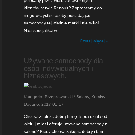
polecany przez wielu zadowolonych
klientów serwis Renault? Zapraszamy do
niego wszystkie osoby posiadające
samochody tej właśnie marki i nie tylko!
Nasi specjaliści w...
Czytaj więcej »
Używane samochody dla
osób indywidualnych i
biznesowych.
Kategoria: Przeprowadzki / Salony, Komisy
Dodane: 2017-01-17
Chcesz znaleźć dobrą firmę, która działa od
wielu już lat i oferuje używane samochody z
salonu? Kiedy chcesz zakupić dobry i tani