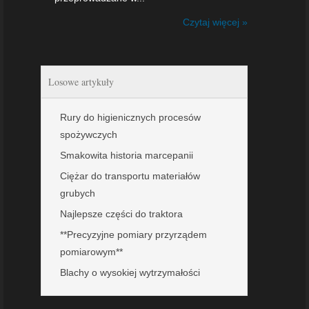
Czytaj więcej »
Losowe artykuły
Rury do higienicznych procesów
spożywczych
Smakowita historia marcepanii
Ciężar do transportu materiałów
grubych
Najlepsze części do traktora
**Precyzyjne pomiary przyrządem
pomiarowym**
Blachy o wysokiej wytrzymałości