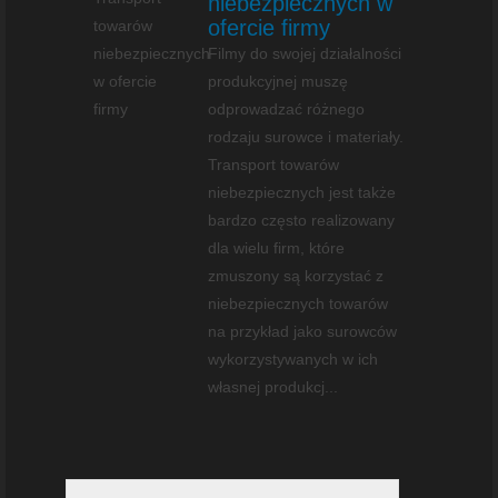
niebezpiecznych w
ofercie firmy
Filmy do swojej działalności
produkcyjnej muszę
odprowadzać różnego
rodzaju surowce i materiały.
Transport towarów
niebezpiecznych jest także
bardzo często realizowany
dla wielu firm, które
zmuszony są korzystać z
niebezpiecznych towarów
na przykład jako surowców
wykorzystywanych w ich
własnej produkcj...