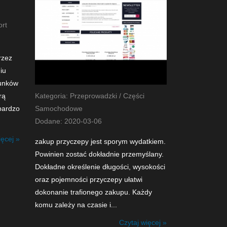
ort
rzez
iu
dunków
rą
Kategoria: Przeprowadzki / Części
bardzo
Samochodowe
Dodane: 2020-03-06
ięcej »
zakup przyczepy jest sporym wydatkiem.
Powinien zostać dokładnie przemyślany.
Dokładne określenie długości, wysokości
oraz pojemności przyczepy ułatwi
dokonanie trafionego zakupu. Każdy
komu zależy na czasie i...
Czytaj więcej »