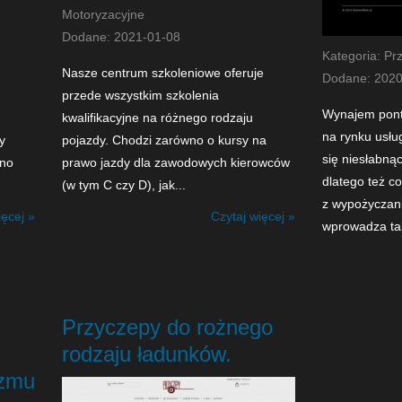
Motoryzacyjne
Dodane: 2021-01-08
Kategoria: P
Nasze centrum szkoleniowe oferuje
Dodane: 2020
przede wszystkim szkolenia
Wynajem pont
kwalifikacyjne na różnego rodzaju
na rynku usług
y
pojazdy. Chodzi zarówno o kursy na
się niesłabną
wno
prawo jazdy dla zawodowych kierowców
dlatego też c
(w tym C czy D), jak...
z wypożyczan
ięcej »
Czytaj więcej »
wprowadza tak
Przyczepy do rożnego
rodzaju ładunków.
izmu