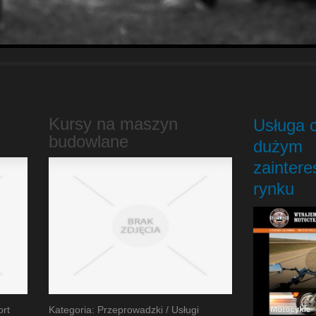
Kursy na maszyn
Usługa c
budowlane
dużym
zainter
rynku
ort
Kategoria: Przeprowadzki / Usługi