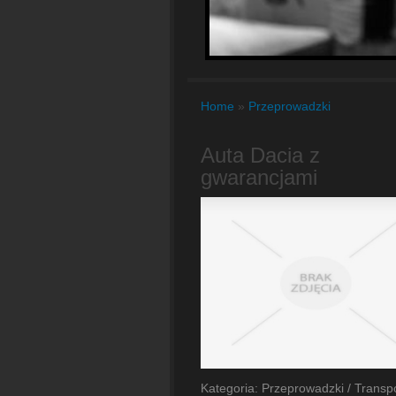
Home
»
Przeprowadzki
Auta Dacia z
gwarancjami
Kategoria: Przeprowadzki / Transp