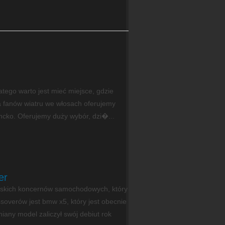
ego warto jest mieć miejsce, gdzie
a fanów wiatru we włosach oferujemy
ancko. Oferujemy duży wybór, dzi�...
er
skich koncernów samochodowych, który
soverów jest bmw x5, który jest obecnie
any model zaliczył swój debiut rok