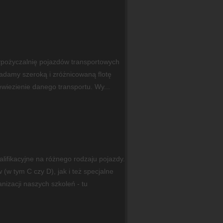
ypożyczalnię pojazdów transportowych
iadamy szeroką i zróżnicowaną flotę
wiezienie danego transportu. Wy...
lifikacyjne na różnego rodzaju pojazdy.
w tym C czy D), jak i też specjalne
nizacji naszych szkoleń - tu