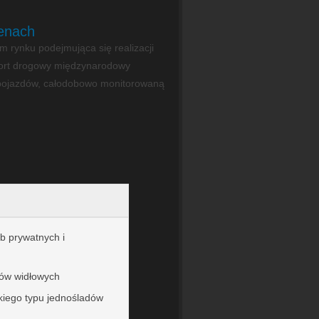
enach
m rynku podejmująca się realizacji
port drogowy międzynarodowy
 pojazdów, całodobowo monitorowaną
ób prywatnych i
ów widłowych
kiego typu jednośladów