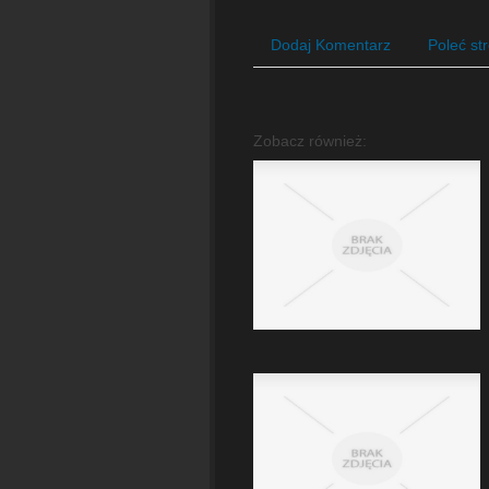
Dodaj Komentarz
Poleć st
Zobacz również: