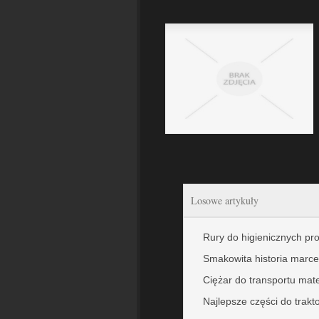
Losowe artykuły
Rury do higienicznych p
Smakowita historia marce
Ciężar do transportu mat
Najlepsze części do trakt