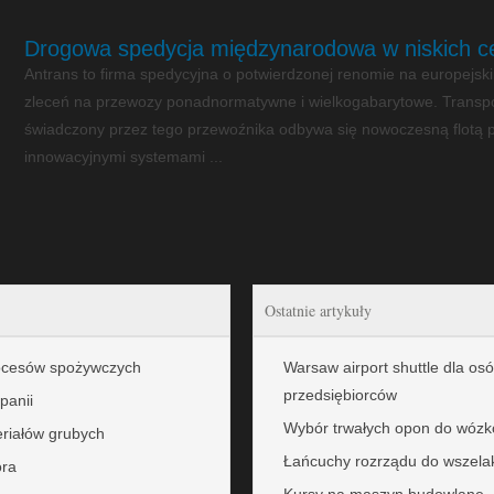
Drogowa spedycja międzynarodowa w niskich c
Antrans to firma spedycyjna o potwierdzonej renomie na europejski
zleceń na przewozy ponadnormatywne i wielkogabarytowe. Trans
świadczony przez tego przewoźnika odbywa się nowoczesną flotą
innowacyjnymi systemami ...
Ostatnie artykuły
rocesów spożywczych
Warsaw airport shuttle dla os
przedsiębiorców
panii
Wybór trwałych opon do wózk
eriałów grubych
Łańcuchy rozrządu do wszela
ora