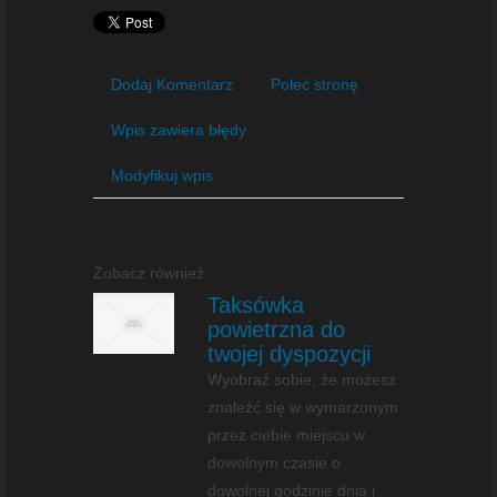
Dodaj Komentarz
Poleć stronę
Wpis zawiera błędy
Modyfikuj wpis
Zobacz również:
Taksówka
powietrzna do
twojej dyspozycji
Wyobraź sobie, że możesz
znaleźć się w wymarzonym
przez ciebie miejscu w
dowolnym czasie o
dowolnej godzinie dnia i