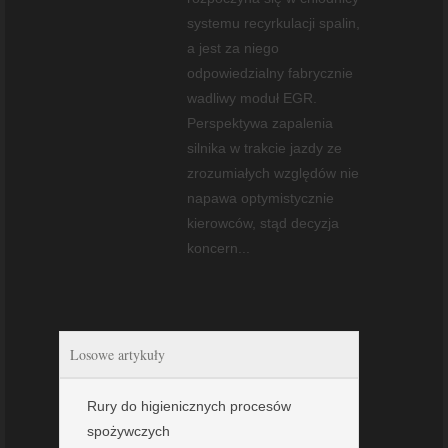
systemu recyrkulacji spalin,
a jest za niego
odpowiedzialny fabrycznie
wadliwy moduł EGR.
Perspektywa zapalenia
silnika w trakcie jazdy ze
zrozumiałych względów nie
napawa optymistycznie
kierowców, stąd decyzja
koncern...
Losowe artykuły
Rury do higienicznych procesów
spożywczych