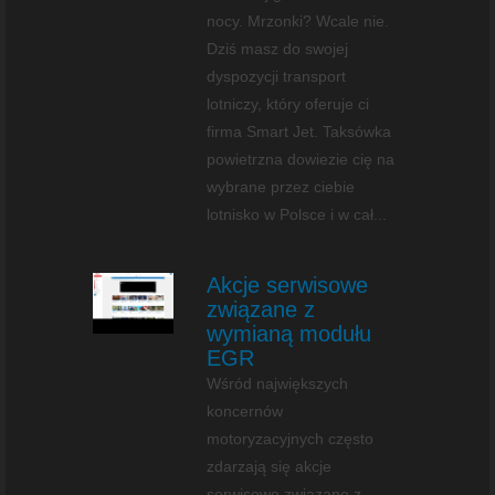
nocy. Mrzonki? Wcale nie.
Dziś masz do swojej
dyspozycji transport
lotniczy, który oferuje ci
firma Smart Jet. Taksówka
powietrzna dowiezie cię na
wybrane przez ciebie
lotnisko w Polsce i w cał...
Akcje serwisowe
związane z
wymianą modułu
EGR
Wśród największych
koncernów
motoryzacyjnych często
zdarzają się akcje
serwisowe związane z