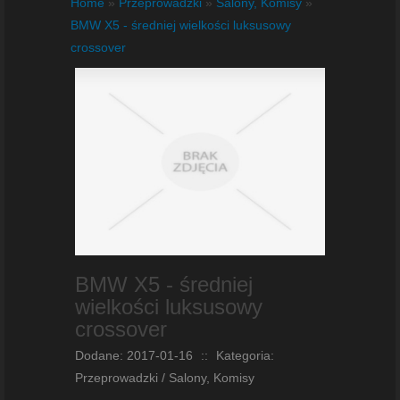
Home
»
Przeprowadzki
»
Salony, Komisy
»
BMW X5 - średniej wielkości luksusowy
crossover
BMW X5 - średniej
wielkości luksusowy
crossover
Dodane: 2017-01-16
::
Kategoria:
Przeprowadzki / Salony, Komisy