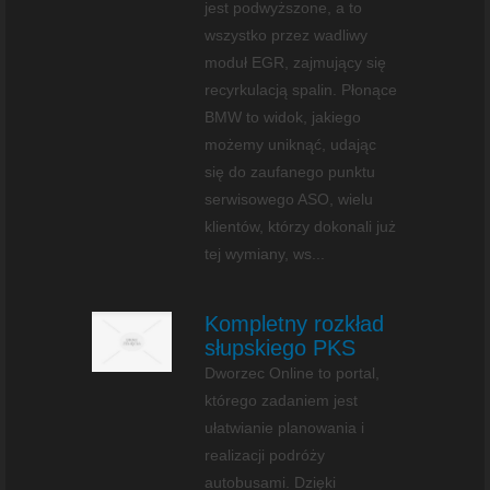
jest podwyższone, a to
wszystko przez wadliwy
moduł EGR, zajmujący się
recyrkulacją spalin. Płonące
BMW to widok, jakiego
możemy uniknąć, udając
się do zaufanego punktu
serwisowego ASO, wielu
klientów, którzy dokonali już
tej wymiany, ws...
Kompletny rozkład
słupskiego PKS
Dworzec Online to portal,
którego zadaniem jest
ułatwianie planowania i
realizacji podróży
autobusami. Dzięki