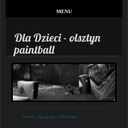
MENU
Dla Dzieci - olsztyn
paintball
Home
»
Sprzedaż
»
Dla Dzieci