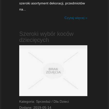
szeroki asortyment dekoracji, przedmiotów
na...
Czytaj więcej »
Szeroki wybór koców
dziecięcych
Kategoria: Sprzedaż / Dla Dzieci
Dodane: 2019-05-14