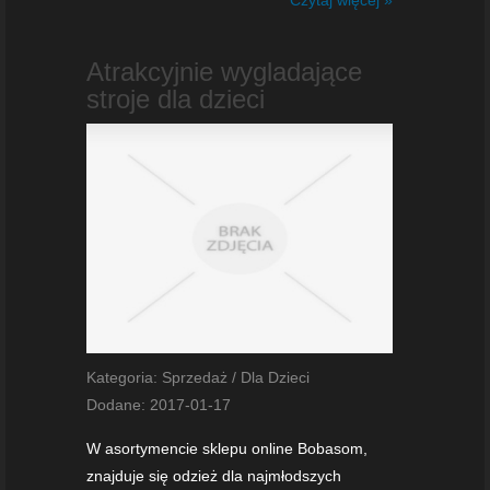
Atrakcyjnie wygladające
stroje dla dzieci
Kategoria: Sprzedaż / Dla Dzieci
Dodane: 2017-01-17
W asortymencie sklepu online Bobasom,
znajduje się odzież dla najmłodszych