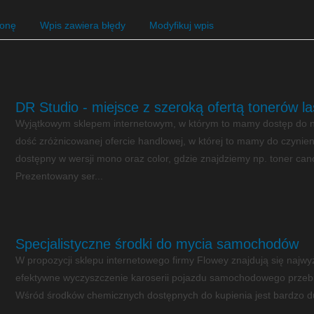
ronę
Wpis zawiera błędy
Modyfikuj wpis
DR Studio - miejsce z szeroką ofertą tonerów l
Wyjątkowym sklepem internetowym, w którym to mamy dostęp do nie
dość zróżnicowanej ofercie handlowej, w której to mamy do czynie
dostępny w wersji mono oraz color, gdzie znajdziemy np. toner can
Prezentowany ser...
Specjalistyczne środki do mycia samochodów
W propozycji sklepu internetowego firmy Flowey znajdują się najwyż
efektywne wyczyszczenie karoserii pojazdu samochodowego przebie
Wśród środków chemicznych dostępnych do kupienia jest bardzo duż