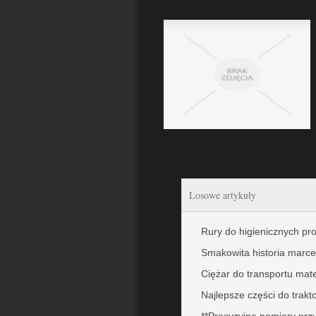
Losowe artykuły
Rury do higienicznych p
Smakowita historia marce
Ciężar do transportu mat
Najlepsze części do trakt
**Precyzyjne pomiary pr