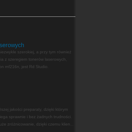
aserowych
zwykle szerokiej, a przy tym również
nia z szeregiem tonerów laserowych,
on mf216n, jest Rd Studio.
szej jakości preparaty, dzięki którym
ga sprawnie i bez żadnych trudności.
e zróżnicowanie, dzięki czemu klien...