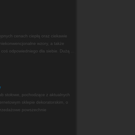
tępnych cenach ciepłą oraz ciekawie
niekonwencjonalne wzory, a także
oś odpowiedniego dla siebie. Dużą ...
w
ub stołowe, pochodzące z aktualnych
ernetowym sklepie dekoratorskim, o
 sprzedażowe powszechnie