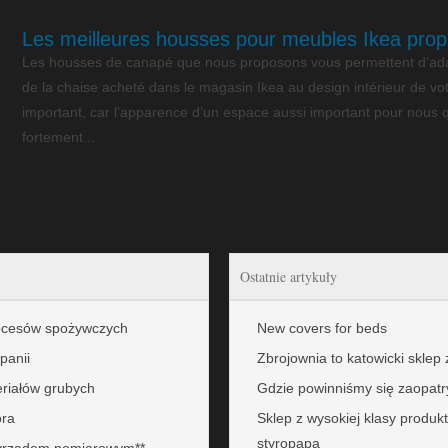
Les meilleures housses pour meubles Ikea prop
Les housses de canapé que nous proposons vous permettent d’adap
de la chaise acheté dans le magasin Ikea au design intérieur de vot
important, car l’apparence d’un espace aussi important pour nous 
fortement...
Ostatnie artykuły
rocesów spożywczych
New covers for beds
panii
Zbrojownia to katowicki sklep z
eriałów grubych
Gdzie powinniśmy się zaopatr
ora
Sklep z wysokiej klasy produkt
styropapa
zyrządem pomiarowym**