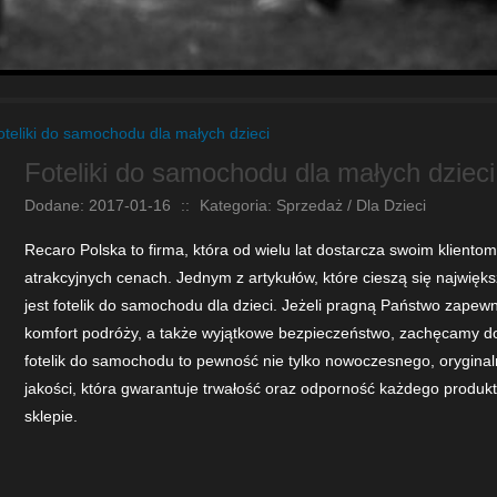
oteliki do samochodu dla małych dzieci
Foteliki do samochodu dla małych dzieci
Dodane: 2017-01-16
::
Kategoria: Sprzedaż / Dla Dzieci
Recaro Polska to firma, która od wielu lat dostarcza swoim kliento
atrakcyjnych cenach. Jednym z artykułów, które cieszą się najwię
jest fotelik do samochodu dla dzieci. Jeżeli pragną Państwo zapew
komfort podróży, a także wyjątkowe bezpieczeństwo, zachęcamy do
fotelik do samochodu to pewność nie tylko nowoczesnego, oryginal
jakości, która gwarantuje trwałość oraz odporność każdego prod
sklepie.