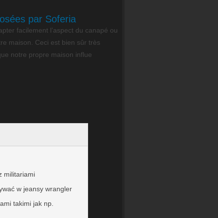
osées par Soferia
ter facilement l’aspect du canapé ou
re maison. Ceci est bien sûr très
que notre propre maison influe
 militariami
ywać w jeansy wrangler
ami takimi jak np.