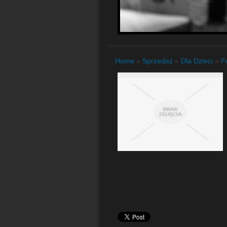
Home
»
Sprzedaż
»
Dla Dzieci
»
F