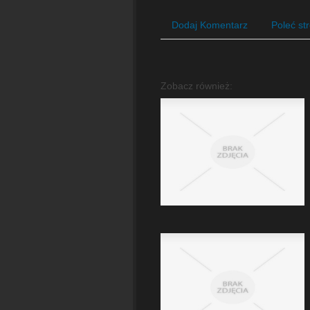
Dodaj Komentarz
Poleć st
Zobacz również: