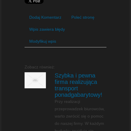
Dodaj Komentarz
Poleć stronę
Wpis zawiera błędy
Modyfikuj wpis
Zobacz również:
Szybka i pewna
firma realizująca
transport
ponadgabarytowy!
Przy realizacji
przeprowadzek biurowców,
warto zwrócić się o pomoc
do naszej firmy. W każdym
budynku znajdują się