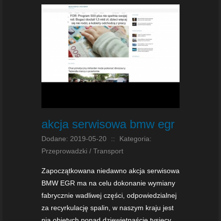
akcja serwisowa bmw egr
Dodane: 2019-05-20
::
Kategoria:
Przeprowadzki / Transport
Zapoczątkowana niedawno akcja serwisowa
BMW EGR ma na celu dokonanie wymiany
fabrycznie wadliwej części, odpowiedzialnej
za recyrkulację spalin, w naszym kraju jest
nią objętych ponad dziewiętnaście tysięcy