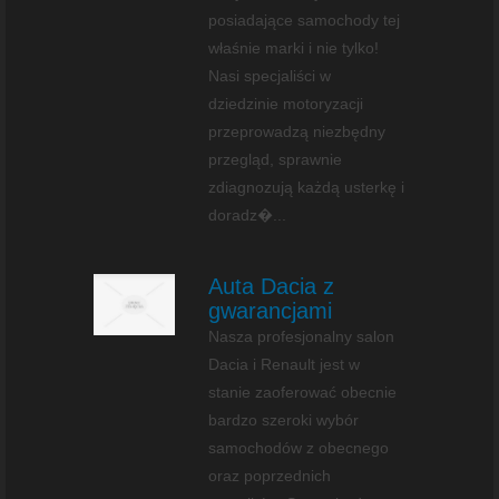
posiadające samochody tej
właśnie marki i nie tylko!
Nasi specjaliści w
dziedzinie motoryzacji
przeprowadzą niezbędny
przegląd, sprawnie
zdiagnozują każdą usterkę i
doradz�...
Auta Dacia z
gwarancjami
Nasza profesjonalny salon
Dacia i Renault jest w
stanie zaoferować obecnie
bardzo szeroki wybór
samochodów z obecnego
oraz poprzednich