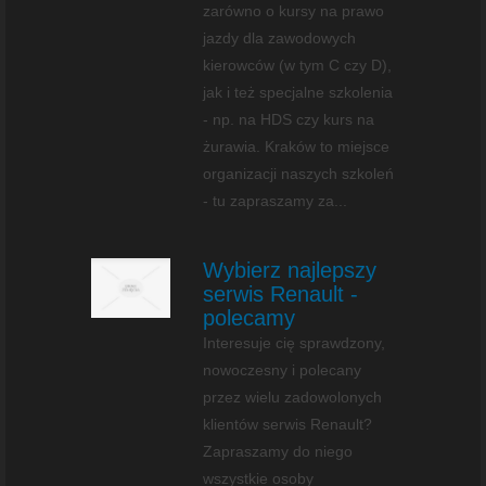
zarówno o kursy na prawo
jazdy dla zawodowych
kierowców (w tym C czy D),
jak i też specjalne szkolenia
- np. na HDS czy kurs na
żurawia. Kraków to miejsce
organizacji naszych szkoleń
- tu zapraszamy za...
Wybierz najlepszy
serwis Renault -
polecamy
Interesuje cię sprawdzony,
nowoczesny i polecany
przez wielu zadowolonych
klientów serwis Renault?
Zapraszamy do niego
wszystkie osoby