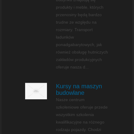
produkty i meble, których
przenosiny będą bardzo
trudne ze względu na
rozmiary. Transport
ładunków
ponadgabarytowych, jak
również obsługę hutniczych
zakładów produkcyjnych
oferuje nasza d...
Kursy na maszyn
budowlane
Nasze centrum
szkoleniowe oferuje przede
wszystkim szkolenia
kwalifikacyjne na różnego
rodzaju pojazdy. Chodzi