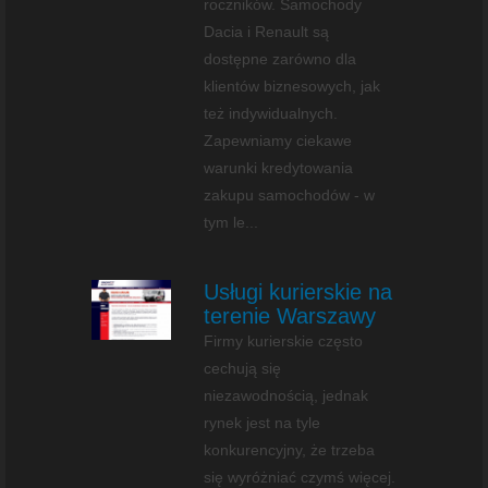
roczników. Samochody
Dacia i Renault są
dostępne zarówno dla
klientów biznesowych, jak
też indywidualnych.
Zapewniamy ciekawe
warunki kredytowania
zakupu samochodów - w
tym le...
Usługi kurierskie na
terenie Warszawy
Firmy kurierskie często
cechują się
niezawodnością, jednak
rynek jest na tyle
konkurencyjny, że trzeba
się wyróżniać czymś więcej.