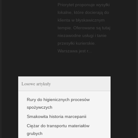
Priorytet proponuje wysyłki
lokalne, które docierają do
klienta w błyskawicznym
tempie. Oferowane są tutaj
niezawodne usługi i tanie
przesyłki kurierskie.
Warszawa jest r...
Losowe artykuły
Rury do higienicznych procesów
spożywczych
Smakowita historia marcepanii
Ciężar do transportu materiałów
grubych