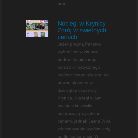
prac...
Noclegi w Krynicy-
Zdrój w świetnych
cenach
Jeżeli pragną Państwo
wybrać się w zimową
podróż do pięknego,
bardzo klimatycznego i
malowniczego miejsca, na
pewno strzałem w
dziesiątkę okaże się
Krynica. Noclegi w tym
miasteczku zwykle
odstraszają wysokimi
cenami, jednak Jasna Willa
zdecydowanie wyróżnia się
na tle konkurencji. W