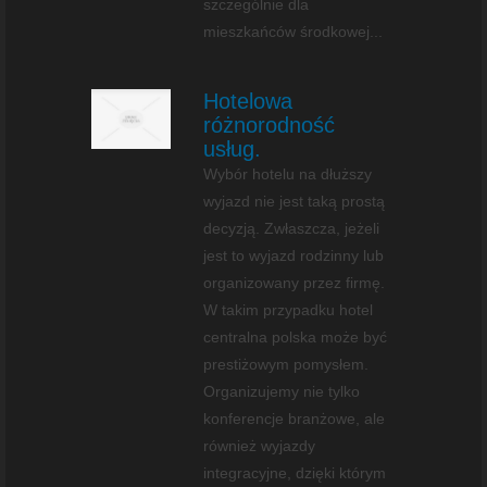
szczególnie dla
mieszkańców środkowej...
Hotelowa
różnorodność
usług.
Wybór hotelu na dłuższy
wyjazd nie jest taką prostą
decyzją. Zwłaszcza, jeżeli
jest to wyjazd rodzinny lub
organizowany przez firmę.
W takim przypadku hotel
centralna polska może być
prestiżowym pomysłem.
Organizujemy nie tylko
konferencje branżowe, ale
również wyjazdy
integracyjne, dzięki którym