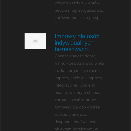
których każdy z klientów
będzie mógł zorganizować
zarówno mniejsze przyj...
Imprezy dla osób
indywidualnych i
biznesowych.
Chcesz znaleźć dobrą
firmę, która działa od wielu
już lat i organizuje różne
imprezy, takie jak imprezy
integracyjne. Opole to
miasto, w którym chcesz
zorganizować imprezę
firmową? Bardzo dobrze
trafiłeś, ponieważ
dysponujemy świetnym
obiektem hotelowym, w