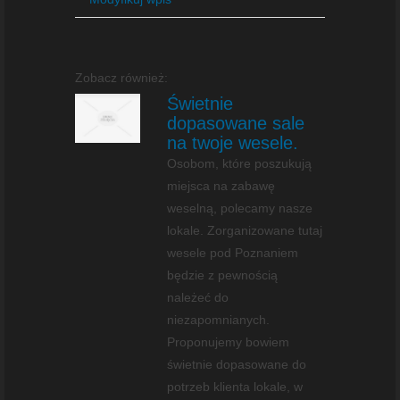
Zobacz również:
Świetnie
dopasowane sale
na twoje wesele.
Osobom, które poszukują
miejsca na zabawę
weselną, polecamy nasze
lokale. Zorganizowane tutaj
wesele pod Poznaniem
będzie z pewnością
należeć do
niezapomnianych.
Proponujemy bowiem
świetnie dopasowane do
potrzeb klienta lokale, w