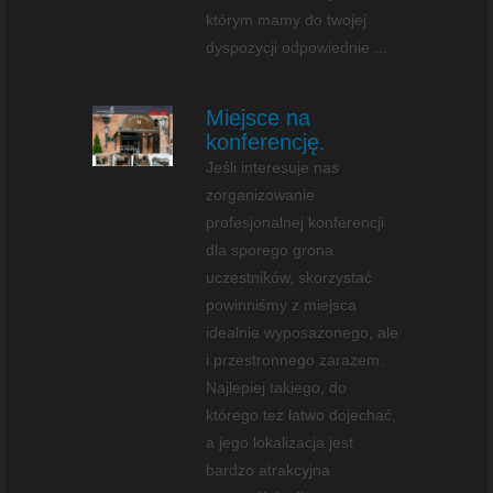
którym mamy do twojej
dyspozycji odpowiednie ...
Miejsce na
konferencję.
Jeśli interesuje nas
zorganizowanie
profesjonalnej konferencji
dla sporego grona
uczestników, skorzystać
powinniśmy z miejsca
idealnie wyposażonego, ale
i przestronnego zarazem.
Najlepiej takiego, do
którego też łatwo dojechać,
a jego lokalizacja jest
bardzo atrakcyjna