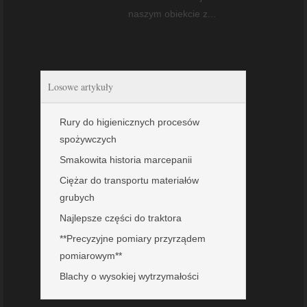
naszym obiekcie z...
Losowe artykuły
Rury do higienicznych procesów
spożywczych
Smakowita historia marcepanii
Ciężar do transportu materiałów
grubych
Najlepsze części do traktora
**Precyzyjne pomiary przyrządem
pomiarowym**
Blachy o wysokiej wytrzymałości