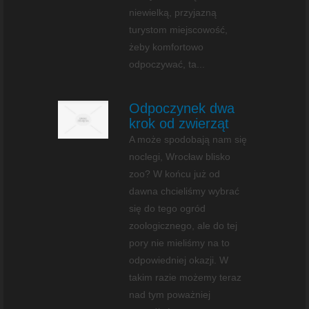
niewielką, przyjazną
turystom miejscowość,
żeby komfortowo
odpoczywać, ta...
Odpoczynek dwa
krok od zwierząt
A może spodobają nam się
noclegi, Wrocław blisko
zoo? W końcu już od
dawna chcieliśmy wybrać
się do tego ogród
zoologicznego, ale do tej
pory nie mieliśmy na to
odpowiedniej okazji. W
takim razie możemy teraz
nad tym poważniej