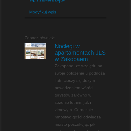
Modyfikuj wpis
Zobacz również:
Noclegi w
apartamentach JLS
w Zakopaem
Zakopane, ze względu na
swoje położenie u podnóża
Tatr, cieszy się dużym
powodzeniem wśród
turystów zarówno w
sezonie letnim, jak i
zimowym. Corocznie
mnóstwo gości odwiedza
miasto poszukując jak