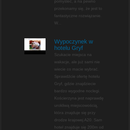
pomyśleć, a na pewno
przekonamy się, że jest to
fantastyczne rozwiązanie.
W...
Wypoczynek w
hotelu Gryf
Szukacie miejsca na
wakacje, ale już sami nie
wiecie co macie wybrać.
Sprawdźcie ofertę hotelu
Gryf, gdzie znajdziecie
bardzo wygodne noclegi.
Kościerzyna jest naprawdę
urokliwą miejscowością,
która znajduje się przy
drodze krajowej A20. Sam
hotel znajduje się 200m od