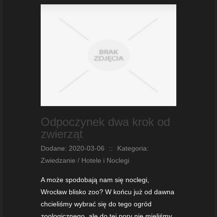
Odpoczynek dwa krok od
zwierząt
Dodane: 2020-03-06
::
Kategoria:
Zwiedzanie / Hotele i Noclegi
A może spodobają nam się noclegi,
Wrocław blisko zoo? W końcu już od dawna
chcieliśmy wybrać się do tego ogród
zoologicznego, ale do tej pory nie mieliśmy