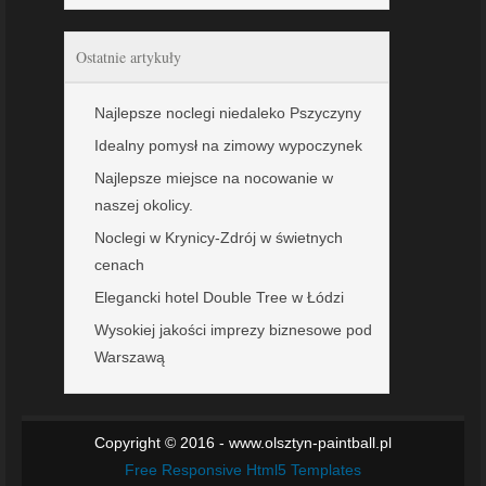
Ostatnie artykuły
Najlepsze noclegi niedaleko Pszyczyny
Idealny pomysł na zimowy wypoczynek
Najlepsze miejsce na nocowanie w
naszej okolicy.
Noclegi w Krynicy-Zdrój w świetnych
cenach
Elegancki hotel Double Tree w Łódzi
Wysokiej jakości imprezy biznesowe pod
Warszawą
Copyright © 2016 - www.olsztyn-paintball.pl
Free Responsive Html5 Templates