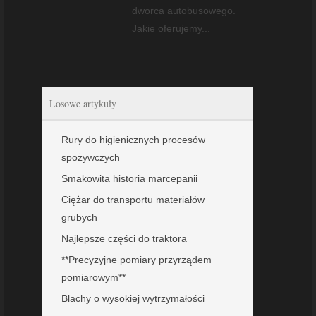
dworca autobusowego.
Jakie oferujemy...
Losowe artykuły
Rury do higienicznych procesów
spożywczych
Smakowita historia marcepanii
Ciężar do transportu materiałów
grubych
Najlepsze części do traktora
**Precyzyjne pomiary przyrządem
pomiarowym**
Blachy o wysokiej wytrzymałości