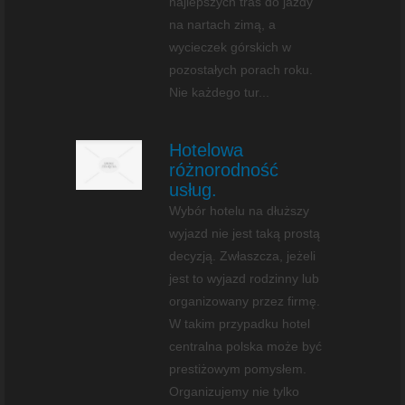
najlepszych tras do jazdy
na nartach zimą, a
wycieczek górskich w
pozostałych porach roku.
Nie każdego tur...
Hotelowa
różnorodność
usług.
Wybór hotelu na dłuższy
wyjazd nie jest taką prostą
decyzją. Zwłaszcza, jeżeli
jest to wyjazd rodzinny lub
organizowany przez firmę.
W takim przypadku hotel
centralna polska może być
prestiżowym pomysłem.
Organizujemy nie tylko