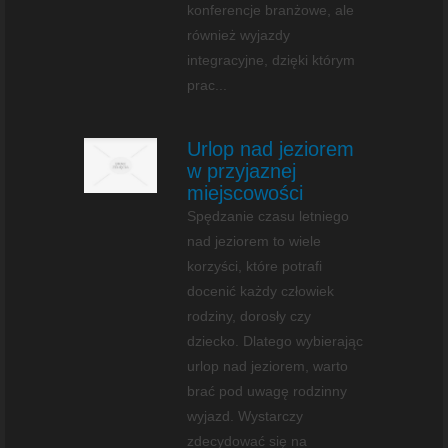
konferencje branżowe, ale
również wyjazdy
integracyjne, dzięki którym
prac...
Urlop nad jeziorem
w przyjaznej
miejscowości
Spędzanie czasu letniego
nad jeziorem to wiele
korzyści, które potrafi
docenić każdy człowiek
rodziny, dorosły czy
dziecko. Dlatego wybierając
urlop nad jeziorem, warto
brać pod uwagę rodzinny
wyjazd. Wystarczy
zdecydować się na