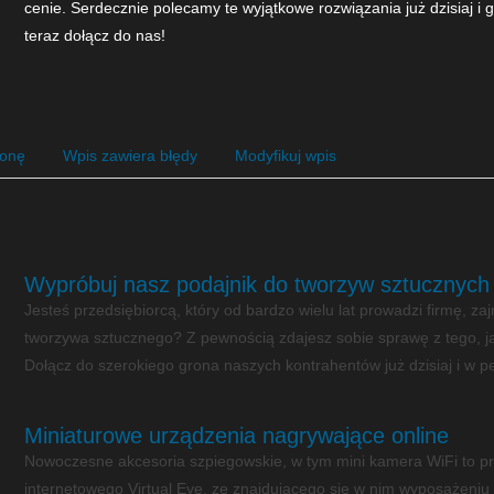
cenie. Serdecznie polecamy te wyjątkowe rozwiązania już dzisiaj i
teraz dołącz do nas!
ronę
Wpis zawiera błędy
Modyfikuj wpis
Wypróbuj nasz podajnik do tworzyw sztucznych
Jesteś przedsiębiorcą, który od bardzo wielu lat prowadzi firmę, z
tworzywa sztucznego? Z pewnością zdajesz sobie sprawę z tego, jak
Dołącz do szerokiego grona naszych kontrahentów już dzisiaj i w peł
Miniaturowe urządzenia nagrywające online
Nowoczesne akcesoria szpiegowskie, w tym mini kamera WiFi to p
internetowego Virtual Eye, ze znajdującego się w nim wyposażeni