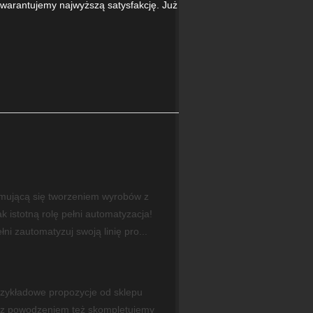
 gwarantujemy najwyższą satysfakcję. Już
ajmującą się tworzeniem wyrobów z
 istotną rolę pełni automatyzacja!
ni zautomatyzuj swoją linię pro...
rzykładowe propozycje od sklepu
u z powodzeniem też skompletujemy