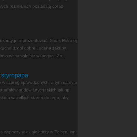
wych rozmiarach posiadają coraz
możemy je reprezentować. Smak Polskiej
 kuchni zrobi dobre i udane zakupy.
nia wspaniale się wzbogaci. Zn...
. styropapa
się w szereg sprawdzonych, a tym samym
teriałów budowlanych takich jak np.
kłada wszelkich starań do tego, aby
na wypoczynek - niektórzy w Polsce, inni