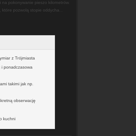
ni na pokonywanie pieszo kilometrów.
 które pozwolą stopie oddycha...
ymiar z Trójmiasta
ć i ponadczasowa
ami takimi jak np.
skretną obserwację
o kuchni