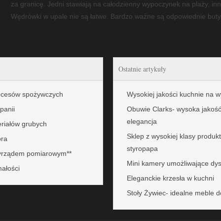
za granicę. Jedni stawiają na całodzienny wypoczynek na plaży, in
Wędrówki w upale nie są łatwe. Bardzo ważne są odpowiednie buty,
Ostatnie artykuły
rocesów spożywczych
Wysokiej jakości kuchnie na w
panii
Obuwie Clarks- wysoka jakoś
elegancja
eriałów grubych
Sklep z wysokiej klasy produkt
ora
styropapa
zyrządem pomiarowym**
Mini kamery umożliwające dy
małości
Eleganckie krzesła w kuchni
Stoły Żywiec- idealne meble d