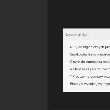
Losowe artykuły
Rury do higienicznych p
Smakowita historia marce
Ciężar do transportu mat
Najlepsze części do trakt
**Precyzyjne pomiary pr
Blachy o wysokiej wytrzy