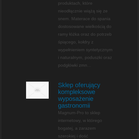
produktach, które
nieodłącznie wiążą się ze
snem. Materace do spania
dostosowane wielkością do
ramy łóżka oraz do potrzeb
śpiącego, kołdry z
wypełnieniem syntetycznym
i naturalnym, poduszki oraz
podgłówki zmn...
Sklep oferujący
kompleksowe
wyposażenie
gastronomii
Magnum-Pro to sklep
internetowy, w którego
bogatej, a zarazem
szerokiej i dość