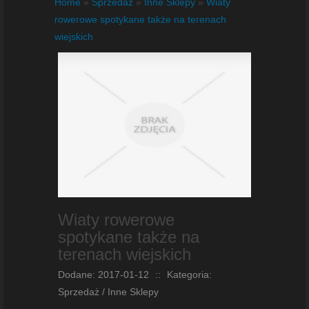
Home
»
Sprzedaż
»
Inne Sklepy
»
Wiaty
rowerowe spotykane także na terenach
wiejskich
Wiaty rowerowe
spotykane także na
terenach wiejskich
Dodane: 2017-01-12
::
Kategoria:
Sprzedaż / Inne Sklepy