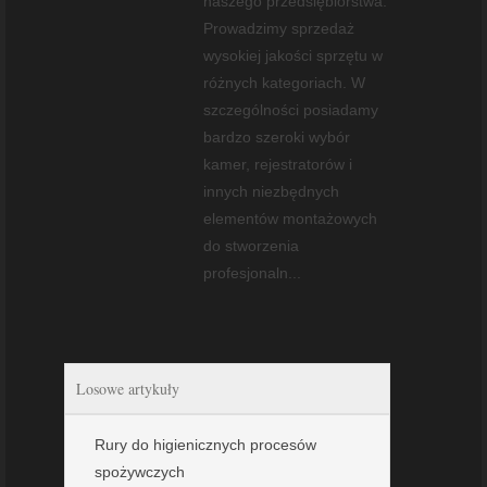
naszego przedsiębiorstwa.
Prowadzimy sprzedaż
wysokiej jakości sprzętu w
różnych kategoriach. W
szczególności posiadamy
bardzo szeroki wybór
kamer, rejestratorów i
innych niezbędnych
elementów montażowych
do stworzenia
profesjonaln...
Losowe artykuły
Rury do higienicznych procesów
spożywczych