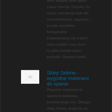
temu zadaniu dość sporo
czasu i energii. Chcemy, by
nasze mieszkanie było dla
nas komfortowe, wygodne i
przede wszystkim
funkcjonalne.
Zastanawiamy się w jakim
stylu urządzić nasz dom i
na jakie dodatki warto
postawić. Ostatnio bardz...
Sklep Selene -
wygodne materace
do spania
Wygodne materace do
spania to podstawa
komfortowego snu. Dlatego
sklep Selene skupił się na