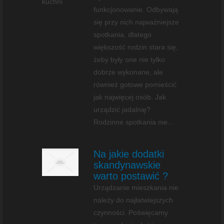
funkcjonowanie. Odbywają
się przy nich najważniejsze
spotkania, dlatego
większość rodzin stara się,
żeby były one nie tylko
dobrze wykonane, ale
również gotowe pomieścić
jak najwięcej osób. Jak
urządzić jadalnię?
Rodzinne spotkania nie...
Na jakie dodatki
skandynawskie
warto postawić ?
Urządzanie mieszkania nie
należy do najłatwiejszych
czynności. Poświęcamy