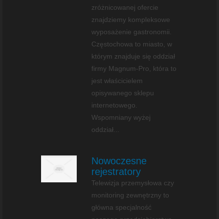
zróżnicowanej ofercie
znajdziemy kompleksowe
wyposażenie gastronomii.
Częstochowa to miasto, w
którym znajduje się oddział
firmy Magnum-Pro, która to
jest właścicielem
opisywanego sklepu
internetowego.
Wspomniany wyżej
oddział...
Nowoczesne
rejestratory
Telewizja przemysłowa czy
monitoring zewnętrzny to
główna specjalność