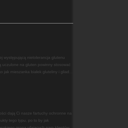
 występującą nietolerancja glutenu
 są uczulone na gluten powinny stosować
 jak mieszanka białek gluteliny i gliad...
ości dają Ci nasze fartuchy ochronne na
kty tego typu, po to by jak
erokiego grona ufających nam klientów