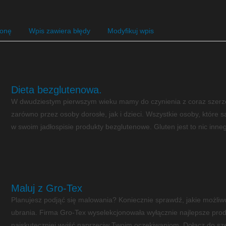
ronę
Wpis zawiera błędy
Modyfikuj wpis
Dieta bezglutenowa.
W dwudziestym pierwszym wieku mamy do czynienia z coraz szerzej
zarówno przez osoby dorosłe, jak i dzieci. Wszystkie osoby, które
w swoim jadłospisie produkty bezglutenowe. Gluten jest to nic innego
Maluj z Gro-Tex
Planujesz podjąć się malowania? Koniecznie sprawdź, jakie możliw
ubrania. Firma Gro-Tex wyselekcjonowała wyłącznie najlepsze produ
najskuteczniej wyjść naprzeciw Twoim oczekiwaniom. Dołącz do sz