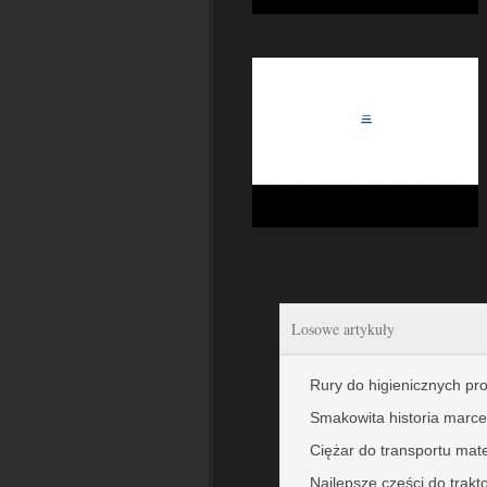
Losowe artykuły
Rury do higienicznych p
Smakowita historia marce
Ciężar do transportu mat
Najlepsze części do trakt