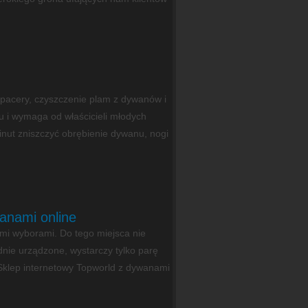
spacery, czyszczenie plam z dywanów i
 i wymaga od właścicieli młodych
inut zniszczyć obrębienie dywanu, nogi
anami online
mi wyborami. Do tego miejsca nie
dnie urządzone, wystarczy tylko parę
Sklep internetowy Topworld z dywanami