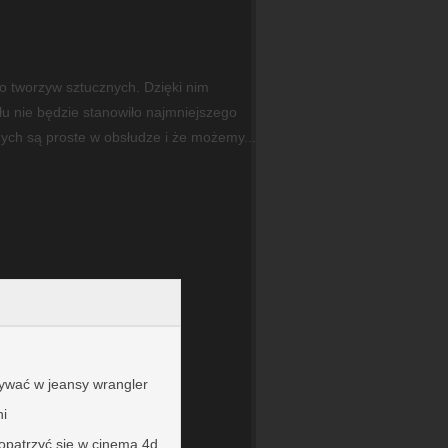
o tworzyw sztucznych. Dzięki nim
u nie będzie stanowiło najmniejszego
ch są proste w obsłudze i że możemy...
ywać w jeansy wrangler
ni
aopatrzyć się w cinema 4d