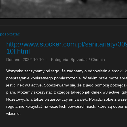
 posprzątać
http://www.stocker.com.pl/sanitariaty/309
10l.html
Dodane: 2022-10-10
::
Kategoria: Sprzedaż / Chemia
Wszystko zaczynamy od tego, że zadbamy o odpowiednie środki, kt
posprzątanie konkretnego pomieszczenia. W takim razie może spr
jest clinex w3 active. Spodziewamy się, że z jego pomocą pozbędzi
plam. Możemy skorzystać z czegoś takiego jak clinex w3 active, gd
klozetowych, a także pisuarów czy umywalek. Poradzi sobie z wsz
regularnie korzystać na wszelkich powierzchniach, które są odpor
właśnie.