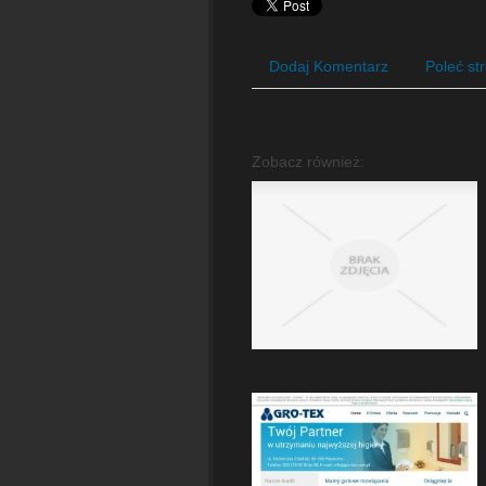
Dodaj Komentarz
Poleć st
Zobacz również: