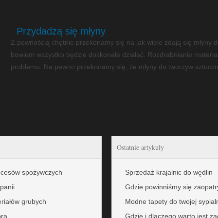
Przydadzą się młyny
Z pewnością chętnie przekonamy się na jak wiele zdają się młyny d
bowiem wszystko będzie doskonale działać. Rozdrabnianie materiał
problemu. Na pewno przekonamy się, że młyny do tworzyw sztuczny
Ostatnie artykuły
rocesów spożywczych
Sprzedaż krajalnic do wędlin
panii
Gdzie powinniśmy się zaopatr
eriałów grubych
Modne tapety do twojej sypial
ora
Gdzie i dlaczego warto jest z