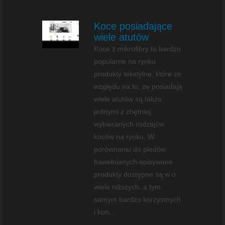
Koce posiadające
wiele atutów
Koce z mikrofibry to bardzo
popularne na rynku
produkty tekstylne, które ze
względu na to, ze posiadają
wiele atutów są także
jednymi z chętniej
wybieranych rodzajów
koców na rynku. W
porównaniu do pledów
bawełnianych opisywane
produkty dostępne są w o
wiele niższych, a tym
samym bardzo korzystnych
i kon...