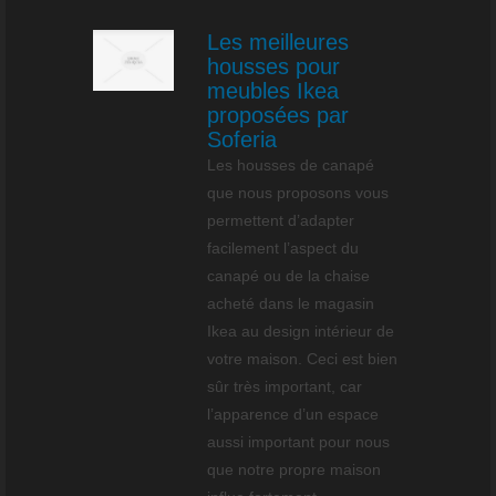
Les meilleures
housses pour
meubles Ikea
proposées par
Soferia
Les housses de canapé
que nous proposons vous
permettent d’adapter
facilement l’aspect du
canapé ou de la chaise
acheté dans le magasin
Ikea au design intérieur de
votre maison. Ceci est bien
sûr très important, car
l’apparence d’un espace
aussi important pour nous
que notre propre maison