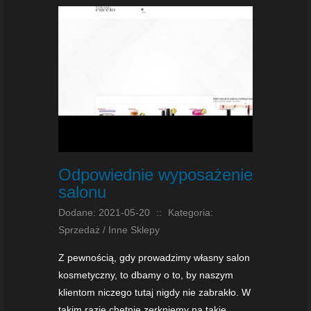
Odpowiednie wyposażenie
salonu
Dodane: 2021-05-20
::
Kategoria:
Sprzedaż / Inne Sklepy
Z pewnością, gdy prowadzimy własny salon
kosmetyczny, to dbamy o to, by naszym
klientom niczego tutaj nigdy nie zabrakło. W
takim razie chętnie zerkniemy na takie