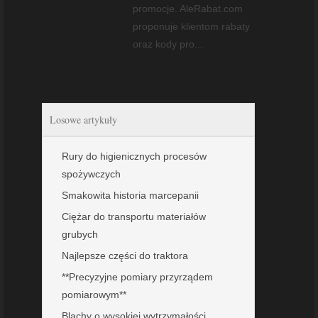
promocje. AleRabat.com
proponuje klientom rabaty
oraz kody pro...
Losowe artykuły
Rury do higienicznych procesów
spożywczych
Smakowita historia marcepanii
Ciężar do transportu materiałów
grubych
Najlepsze części do traktora
**Precyzyjne pomiary przyrządem
pomiarowym**
Blachy o wysokiej wytrzymałości