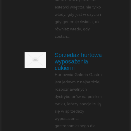
estetyki wnętrza nie tylko
wtedy, gdy jest w użyciu i
gdy generuje światło, ale
również wtedy, gdy
zostan...
Sprzedaż hurtowa
wyposażenia
cukierni
Hurtownia Galeria Gastro
jest jednym z najbardziej
rozpoznawalnych
dystrybutorów na polskim
rynku, którzy specjalizują
się w sprzedaży
wyposażenia
gastronomicznego dla