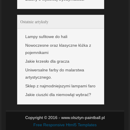
Ostatnie artykuły
Lampy sufitowe do hali
Nowoczesne oraz klasyczne łóżka z
pojemnikami
Jakie krzesło dla gracza
Uniwersalne farby do malarstwa
artystycznego.
Sklep z najmodniejszymi lampami faro
Jakie ciuszki dla niemowląt wybrać?
Copyright © 2016 - www.olsztyn-paintball.pl
Free Responsive Html5 Templates