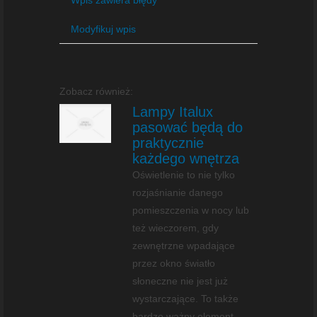
Modyfikuj wpis
Zobacz również:
Lampy Italux
pasować będą do
praktycznie
każdego wnętrza
Oświetlenie to nie tylko
rozjaśnianie danego
pomieszczenia w nocy lub
też wieczorem, gdy
zewnętrzne wpadające
przez okno światło
słoneczne nie jest już
wystarczające. To także
bardzo ważny element