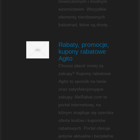
nowoczesnym i modnym
wzornictwem. Wszystkie
elementy nierdzewnych
balustrad, które są dostę...
Rabaty, promocje,
kupony rabatowe
Agito
Chcesz płacić mniej za
zakupy? Kupony rabatowe
Agito to sposób na tanie
oraz satysfakcjonujące
zakupy. AleRabat.com to
portal internetowy, na
którym znajduje się szeroka
oferta kodów i kuponów
rabatowych. Portal oferuje
jedynie aktualne i bezpłatne