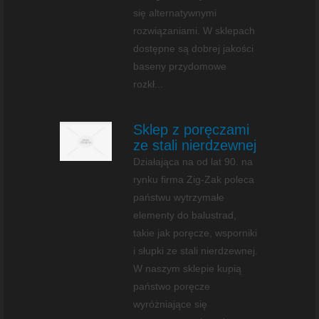
się alternatywnymi
rozwiązaniami. W sklepach
dostępne są dobrej jakości
baseny przydomowe
rozkł...
Sklep z poręczami
ze stali nierdzewnej
Działająca na od lat 90. na
rynku firma Zig-Zak poleca
państwu wytrzymałe
elementy do balustrad,
takie jak poręcze, wsporniki
i słupki ze stali nierdzewnej.
W naszym sklepie kupią
państwo poręcze
wyróżniające się