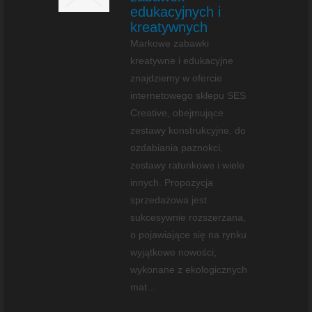
edukacyjnych i
kreatywnych
Markowe zabawki
kreatywne i edukacyjne
znajdziemy w ofercie
internetowego sklepu SES
Creative, obejmujące
zestawy konstrukcyjne, do
ozdabiania paznokci,
zestawy ratunkowe i wiele
innych. Propozycja
sprzedażowa jest
sukcesywnie rozszerzana,
o pojawiające się na rynku
wyjątkowe nowości,
wykonane z ekologicznych
mat...