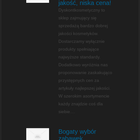
jakość, niska cena!
Dyskontkosmetyczny to
sklep zajmujący się
sprzedażą bardzo dobrej
jakości kosmetyków.
Dostarczamy wyłącznie
produkty spełniające
najwyższe standardy.
Dodatkowo wyróżnia nas
proponowanie zaskakująco
przystępnych cen za
artykuły najlepszej jakości.
W szerokim asortymencie
każdy znajdzie coś dla
siebie....
Bogaty wybór
zabawek