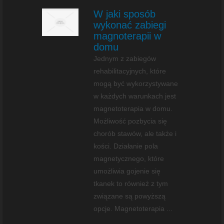
W jaki sposób
wykonać zabiegi
magnoterapii w
domu
Jednym z zabiegów
rehabilitacyjnych, które
mogą być wykorzystywane
w każdych warunkach jest
magnetoterapia w domu.
Możliwość pozbycia się
chorób stawów, ale także i
kości. Działanie pola
magnetycznego, które
umożliwia gojenie się
tkanek to również z tym
związane są powyższą
opcje. Magnetoterapia ...