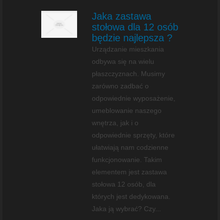
Jaka zastawa
stołowa dla 12 osób
będzie najlepsza ?
Urządzanie mieszkania
odbywa się na wielu
płaszczyznach. Musimy
zarówno zadbać o
odpowiednie wyposażenie,
umeblowanie naszego
wnętrza, jak i o
odpowiednie sprzęty, które
ułatwiają nam codzienne
funkcjonowanie. Takim
elementem jest zastawa
stołowa 12 osób, dla
których jest dedykowana.
Jaka ją wybrać? Czy...