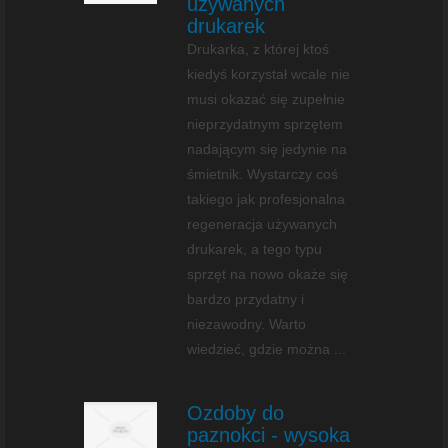
używanych
drukarek
Drukarka, z której ktoś
kiedyś korzystał wcale nie
musi okazać się zupełnie
nieprzydatnym sprzętem
nadającym się jedynie na
śmietnik. Wystarczy coś
takiego jak profesjonalna
regeneracja używanych
drukarek, a tego typu
sprzęt na nowo okaże się
bardzo przydatny i
niezawodny. Warto
wiedzieć, gdzie można ...
Ozdoby do
paznokci - wysoka