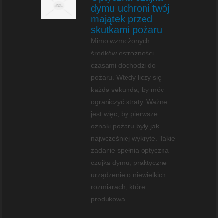
dymu uchroni twój
majątek przed
skutkami pożaru
Mimo wzmożonych
środków ostrożności
czasami dochodzi do
pożaru. Wtedy liczy się
każda sekunda, by móc
ograniczyć straty. Ważne
jest więc, by pierwsze
oznaki pożaru były jak
najwcześniej wykryte. Takie
zadanie spełnia optyczna
czujka dymu, praktyczne
urządzenie o niewielkich
rozmiarach, które
produkowa...