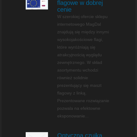
flagowe w dobrej
cenie
W szerokiej ofercie sklepu
internetowego MagDal
znajdują się między innymi
wysokojakościowe flagi,
które wyróżniają się
atrakcyjnością wyglądu
zewnętrznego. W skład
asortymentu wchodzi
również solidnie
prezentujący się maszt
flagowy z linką.
Prezentowane rozwiązanie
pozwala na efektowne
eksponowanie...
Optyczna czujka