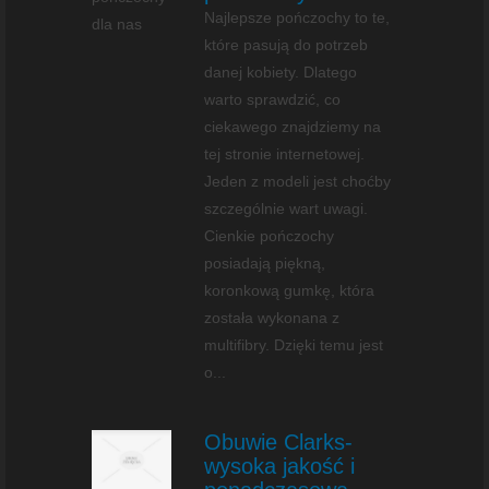
Najlepsze pończochy to te,
które pasują do potrzeb
danej kobiety. Dlatego
warto sprawdzić, co
ciekawego znajdziemy na
tej stronie internetowej.
Jeden z modeli jest choćby
szczególnie wart uwagi.
Cienkie pończochy
posiadają piękną,
koronkową gumkę, która
została wykonana z
multifibry. Dzięki temu jest
o...
Obuwie Clarks-
wysoka jakość i