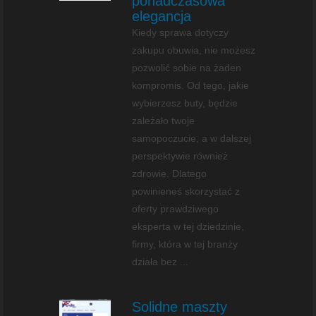
ponadczasowa
elegancja
Kiedy sprawa dotyczy
zakupu obuwia, nie możesz
pozwolić sobie na żaden
kompromis. Od tego, jakie
wybierzesz buty, będzie
zależało twoje
samopoczucie, a w dalszej
perspektywie również
zdrowie. Dlatego
powinieneś skorzystać z
oferty prawdziwego
eksperta w tej dziedzinie,
firmy, która w tej branży
działa bez ...
Solidne maszty