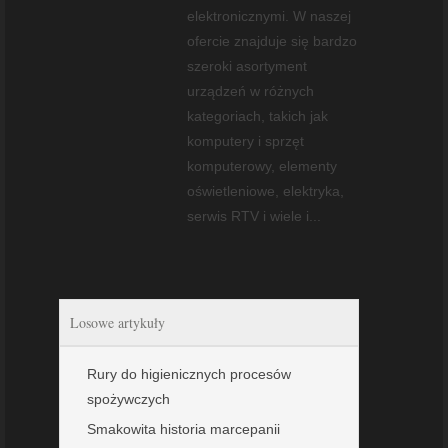
elektronicznymi. W naszej
ofercie znajduje się bardzo
szeroki asortyment
urządzeń w różnych
kategoriach, takich jak
komputery i sprzęt
komputerowy, elementy
oświetleniowe, elektryka,
serwis RTV i wiele i...
Losowe artykuły
Rury do higienicznych procesów
spożywczych
Smakowita historia marcepanii