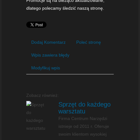
Promocje są na bieżąco aktualizowane,
dlatego polecamy śledzić naszą stronę.
Dodaj Komentarz
Poleć stronę
Wpis zawiera błędy
Modyfikuj wpis
Zobacz również:
Sprzęt do każdego
warsztatu
Firma Centrum Narzędzi
istnieje od 2011 r. Oferuje
swoim klientom wysokiej