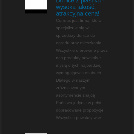
Donice z plastiku -
wysoka jakość,
atrakcyjna cena!
Cermax jest firmą, która
specjalizuje się w
sprzedaży donice do
ogrodu oraz mieszkania.
Wszystkie oferowane przez
nas produkty powstały z
myślą o tych najbardziej
wymagających osobach.
Dlatego w naszym
zróżnicowanym
asortymencie znajdą
Państwo jedynie w pełni
dopracowane propozycje.
Wszystkie powstały w w...