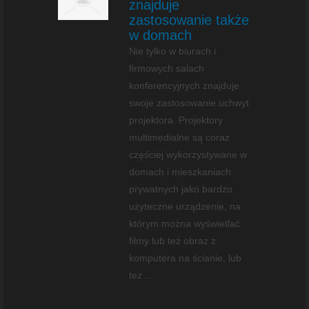
znajduje
zastosowanie także
w domach
Nie tylko w biurach i
firmowych salach
konferencyjnych znajduje
swoje zastosowanie uchwyt
projektora. Projektory
multimedialne są coraz
częściej wykorzystywane w
domach i mieszkaniach
prywatnych jako bardzo
użyteczne urządzenie, na
którym można wyświetlać
filmy lub też obraz z
komputera na ścianie, lub
też ...