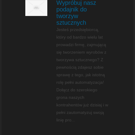
Wypróbuj nasz
podajnik do
tworzyw
sztucznych
Jesteś przedsiębiorcą,
który od bardzo wielu lat
prowadzi firmę, zajmującą
się tworzeniem wyrobów z
tworzywa sztucznego? Z
pewnością zdajesz sobie
sprawę z tego, jak istotną
rolę pełni automatyzacja!
Dołącz do szerokiego
grona naszych
kontrahentów już dzisiaj i w
pełni zautomatyzuj swoją
linię pro...