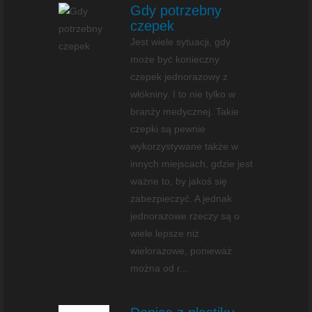
Gdy potrzebny
czepek
Jest wiele sytuacji, gdy
może być konieczny
czepek jednorazowy z
włókniny. I to nie tylko w
branży medycznej. Takie
czepki są pewnie
wykorzystywane także w
innych miejscach, gdzie jest
ważne to, by jakoś się
zabezpieczyć. A jednak
jednorazowe rzeczy są o
wiele lepsze niż
wielorazowe, ponieważ
można od r...