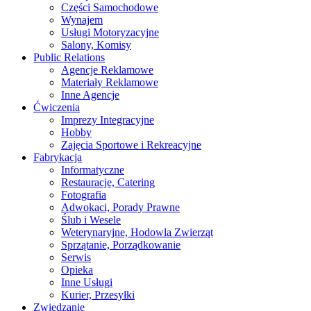
Części Samochodowe
Wynajem
Usługi Motoryzacyjne
Salony, Komisy
Public Relations
Agencje Reklamowe
Materiały Reklamowe
Inne Agencje
Ćwiczenia
Imprezy Integracyjne
Hobby
Zajęcia Sportowe i Rekreacyjne
Fabrykacja
Informatyczne
Restauracje, Catering
Fotografia
Adwokaci, Porady Prawne
Ślub i Wesele
Weterynaryjne, Hodowla Zwierząt
Sprzątanie, Porządkowanie
Serwis
Opieka
Inne Usługi
Kurier, Przesyłki
Zwiedzanie