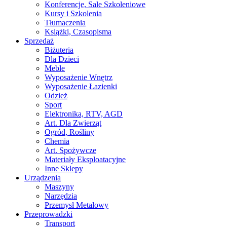
Konferencje, Sale Szkoleniowe
Kursy i Szkolenia
Tłumaczenia
Książki, Czasopisma
Sprzedaż
Biżuteria
Dla Dzieci
Meble
Wyposażenie Wnętrz
Wyposażenie Łazienki
Odzież
Sport
Elektronika, RTV, AGD
Art. Dla Zwierząt
Ogród, Rośliny
Chemia
Art. Spożywcze
Materiały Eksploatacyjne
Inne Sklepy
Urządzenia
Maszyny
Narzędzia
Przemysł Metalowy
Przeprowadzki
Transport