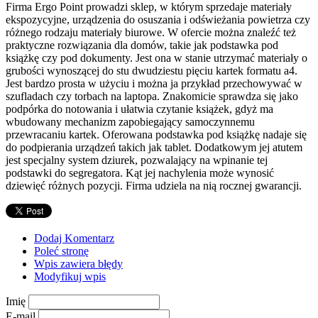
Firma Ergo Point prowadzi sklep, w którym sprzedaje materiały
ekspozycyjne, urządzenia do osuszania i odświeżania powietrza czy
różnego rodzaju materiały biurowe. W ofercie można znaleźć też
praktyczne rozwiązania dla domów, takie jak podstawka pod
książkę czy pod dokumenty. Jest ona w stanie utrzymać materiały o
grubości wynoszącej do stu dwudziestu pięciu kartek formatu a4.
Jest bardzo prosta w użyciu i można ja przykład przechowywać w
szufladach czy torbach na laptopa. Znakomicie sprawdza się jako
podpórka do notowania i ułatwia czytanie książek, gdyż ma
wbudowany mechanizm zapobiegający samoczynnemu
przewracaniu kartek. Oferowana podstawka pod książkę nadaje się
do podpierania urządzeń takich jak tablet. Dodatkowym jej atutem
jest specjalny system dziurek, pozwalający na wpinanie tej
podstawki do segregatora. Kąt jej nachylenia może wynosić
dziewięć różnych pozycji. Firma udziela na nią rocznej gwarancji.
Dodaj Komentarz
Poleć stronę
Wpis zawiera błędy
Modyfikuj wpis
Imię
E-mail