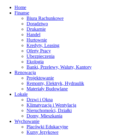
Home
Finanse
Biura Rachunkowe
Doradztwo
Drukarnie
Handel
Hurtownie
Kredyty, Leasing
Oferty Pracy
Ubezpieczenia
Ekologia
Banki, Przelewy, Waluty, Kantory
Renowacja
Projektowanie
Remonty, Elektryk, Hydraulik
Materiały Budowlane
Lokale
Drzwi i Okna
Klimatyzacja i Wentylacja
Nieruchomości, Działki
Domy, Mieszkania
Wychowanie
Placówki Edukacyjne
Kursy Językowe