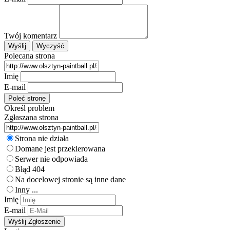
Twój komentarz
Polecana strona
Imię
E-mail
Określ problem
Zgłaszana strona
Strona nie działa
Domane jest przekierowana
Serwer nie odpowiada
Błąd 404
Na docelowej stronie są inne dane
Inny ...
Imię
E-mail