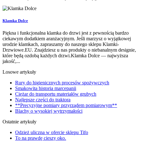
Klamka Dolce
Piękna i funkcjonalna klamka do drzwi jest z pewnością bardzo
ciekawym dodatkiem aranżacyjnym. Jeśli marzysz o wyjątkowej
urodzie klamkach, zapraszamy do naszego sklepu Klamki-
Drzwiowe.EU. Znajdziesz u nas produkty o niebanalnym designie,
które będą ozdobą każdych drzwi.Klamka Dolce — najwyższa
jakość,...
Losowe artykuły
Rury do higienicznych procesów spożywczych
Smakowita historia marcepanii
Ciężar do transportu materiałów grubych
Najlepsze części do traktora
**Precyzyjne pomiary przyrządem pomiarowym**
Blachy o wysokiej wytrzymałości
Ostatnie artykuły
Odzież uliczna w ofercie sklepu Tifo
To na prawdę cieszy oko.