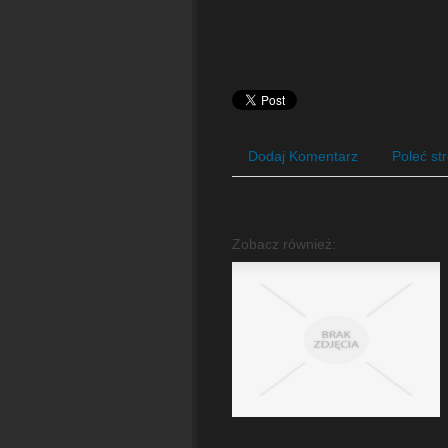
Dodaj Komentarz
Poleć st
Zobacz również: