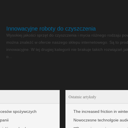
Innowacyjne roboty do czyszczenia
Wysokiej jakości sprzęt do czyszczenia i mycia różnego rodzaju p
można znaleźć w ofercie naszego sklepu internetowego. Są to prod
innowacyjne. W tej drugiej kategorii nie brakuje takich rozwiązań 
o...
Ostatnie artykuły
rocesów spożywczych
The increased friction in winte
panii
Nowoczesne technolgoie audi