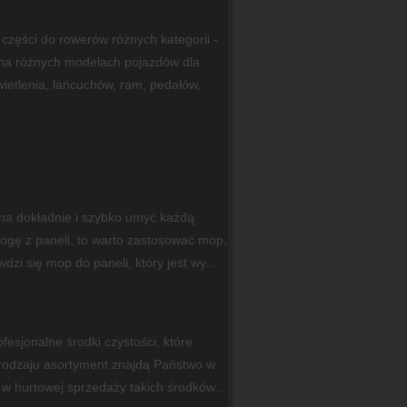
części do rowerów różnych kategorii -
a różnych modelach pojazdów dla
wietlenia, łańcuchów, ram, pedałów,
na dokładnie i szybko umyć każdą
gę z paneli, to warto zastosować mop,
dzi się mop do paneli, który jest wy...
fesjonalne środki czystości, które
rodzaju asortyment znajdą Państwo w
 w hurtowej sprzedaży takich środków...