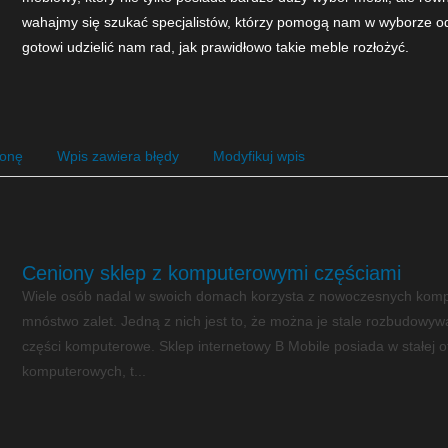
wahajmy się szukać specjalistów, którzy pomogą nam w wyborze o
gotowi udzielić nam rad, jak prawidłowo takie meble rozłożyć.
ronę
Wpis zawiera błędy
Modyfikuj wpis
Ceniony sklep z komputerowymi częściami
Wiele osób nadal w swoich domach korzysta z nowoczesnych kompu
mnóstwo zalet. Jedną z nich jest to, że można je stale rozbudowyw
części komputerowe. Sklep internetowy B Mobile posiada w stałej of
komputerowych, t...