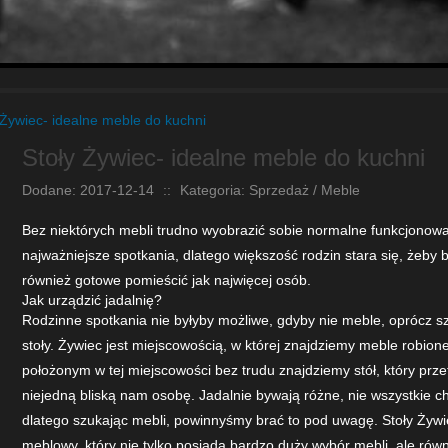
 Żywiec- idealne meble do kuchni
Stoły Żywiec- idealne meble do kuchni
Dodane: 2017-12-14
::
Kategoria: Sprzedaż / Meble
Bez niektórych mebli trudno wyobrazić sobie normalne funkcjonowa
najważniejsze spotkania, dlatego większość rodzin stara się, żeby 
również gotowe pomieścić jak najwięcej osób.
Jak urządzić jadalnię?
Rodzinne spotkania nie byłyby możliwe, gdyby nie meble, oprócz s
stoły. Żywiec jest miejscowością, w której znajdziemy meble robio
położonym w tej miejscowości bez trudu znajdziemy stół, który przet
niejedną bliską nam osobę. Jadalnie bywają różne, nie wszystkie ch
dlatego szukając mebli, powinnyśmy brać to pod uwagę. Stoły Żywiec
meblowy, który nie tylko posiada bardzo duży wybór mebli, ale rów