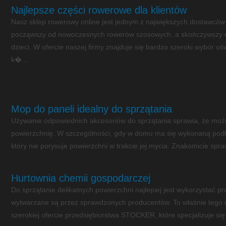
Najlepsze części rowerowe dla klientów
Nasz sklep rowerowy online jest jednym z największych dostawców 
począwszy od nowoczesnych rowerów szosowych, a skończywszy n
dzieci. W ofercie naszej firmy znajduje się bardzo szeroki wybór oś
k�...
Mop do paneli idealny do sprzątania
Używanie odpowiednich akcesoriów do sprzątania sprawia, że moż
powierzchnię. W szczególności, gdy w domu ma się wykonaną podło
który nie porysuje powierzchni w trakcie jej mycia. Znakomicie spraw
Hurtownia chemii gospodarczej
Do sprzątanie delikatnych powierzchni najlepiej jest wykorzystać pro
wytwarzane są przez sprawdzonych producentów. To właśnie tego 
szerokiej ofercie przedsiębiorstwa STOCKER, które specjalizuje się