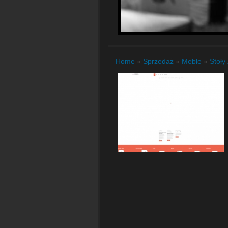
Home
»
Sprzedaż
»
Meble
»
Stoły