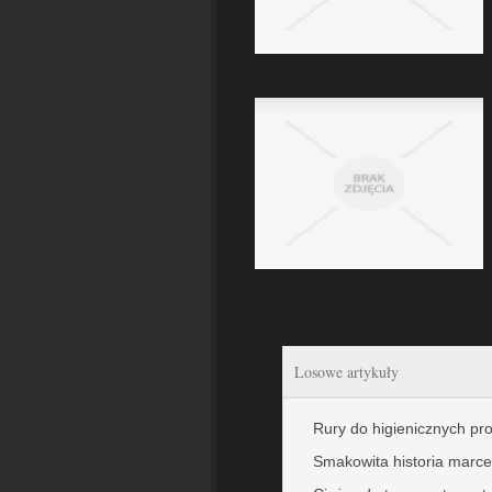
Losowe artykuły
Rury do higienicznych p
Smakowita historia marce