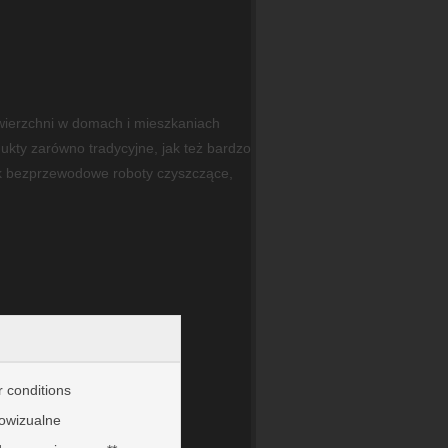
owierzchni w domach i mieszkaniach
ukty zarówno tradycyjne, jak też bardzo
jak bezprzewodowe roboty czyszczące,
r conditions
owizualne