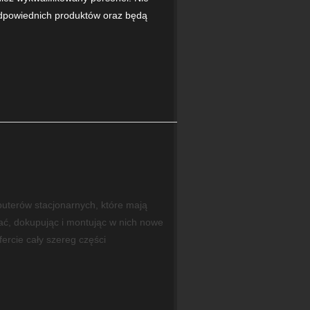
dpowiednich produktów oraz będą
terów stacjonarnych, które mają
ać, dokupując i montując w nich nowe
ercie cały szereg części