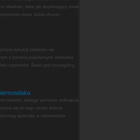
 składniki, takie jak dopełniający smak
wyśmienite danie Jeżeli chcesz
ższej sytuacji zwiększa się
dnym z bardziej popularnych artykułów
ielu czynników. Śwież jest szczególną
 niemowlaka
mi dziećmi, dlatego pierwsze zetknięcie
można się do tego szoku dobrze
ć domową apteczkę w odpowiednie