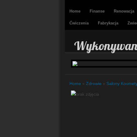
Home
Finanse
Renowacja
Ćwiczenia
Fabrykacja
Zwie
Wykonywanie
Home
»
Zdrowie
»
Salony Kosmet