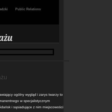
adzki
Public Relations
ażu
ażu
wiający ogólny wygląd i zarys twarzy to
rmanentnego w specjalistycznym
dańsk i sąsiadujące z nim miejscowości