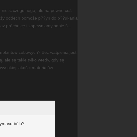
o nic szczególnego, ale na pewno coś
ieży oddech pomoże p??yn do p??ukania
az próchnicę i zapewniamy sobie ś...
 implantów zębowych? Bez wątpienia jest
 ale są takie tylko wtedy, gdy są
ysokiej jakości materiałów.
rymasu bólu?