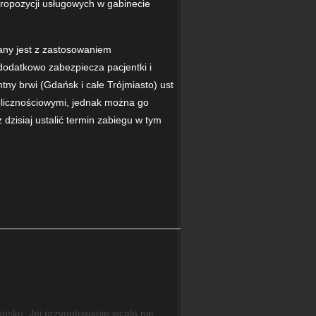
 propozycji usługowych w gabinecie
ny jest z zastosowaniem
odatkowo zabezpiecza pacjentki i
ny brwi (Gdańsk i całe Trójmiasto) ust
olicznościowymi, jednak można go
dzisiaj ustalić termin zabiegu w tym
ońsku. Jej przygotowanie wcale nie