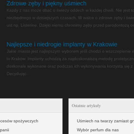
Zdrowe zęby i piękny uśmiech
Każdy z nas może dbać o świeży oddech w każdej chwili. Nie jest t
niezbędnego w dzisiejszych czasach. W walce o zdrowe zęby i św
ust np. Listerine. Dzięki niemu chronimy zęby przed parodontozą or
Najlepsze i niedrogie implanty w Krakowie
Jakie miasto jest najlepszym wyborem jeśli chodzi o wszczepienie
to Kraków. Implanty uchodzą za najdoskonalszą metodę protetyczną,
doskonale wykonane oraz podczas ich wykonywania korzysta się z w
Decydując...
Ostatnie artykuły
rocesów spożywczych
Uśmiech na twarzy zamiast g
panii
Wybór perfum dla nas