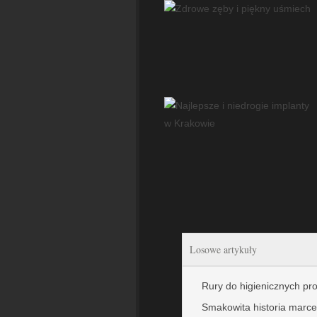
Losowe artykuły
Rury do higienicznych p
Smakowita historia marce