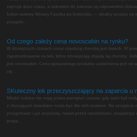
zajmuje dużo czasu, a sekretem do sukcesu są odpowiednio dobrane
bulion wołowy Winiary.Fasolka po bretońsku — idealny przepis na 
przygoto...
Od czego zależy cena novoscabin na rynku?
W dzisiejszych czasach coraz częstszą chorobą jest świeżb. W powy
zapotrzebowanie na leki, które zmniejszają objawy tej choroby. Je
jest novoscabin. Cena opisywanego produktu uzależniona jest od w
cię...
SKuteczny lek przeczyszczający na zaparcia u
Młodzi rodzice nie mają prawa pamiętać czasów, gdy sami byli mały
z chorującym dzieckiem może być dla nich szokiem. Na szczęście 
przygotować i już wcześniej, nawet przed narodzinami, zaopatrzy
prepa...