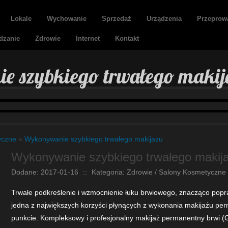
Lokale
Wychowanie
Sprzedaż
Urządzenia
Przeprow
dzanie
Zdrowie
Internet
Kontakt
 szybkiego trwałego makij
yczne
»
Wykonywanie szybkiego trwałego makijażu
Wykonywanie szybkiego trwałego makij
Dodane: 2017-01-16
::
Kategoria: Zdrowie / Salony Kosmetyczne
Trwałe podkreślenie i wzmocnienie łuku brwiowego, znacząco popra
jedna z największych korzyści płynących z wykonania makijażu pe
punkcie. Kompleksowy i profesjonalny makijaż permanentny brwi (G