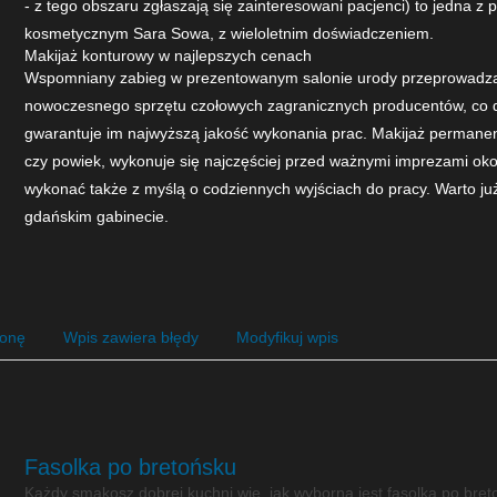
- z tego obszaru zgłaszają się zainteresowani pacjenci) to jedna z
kosmetycznym Sara Sowa, z wieloletnim doświadczeniem.
Makijaż konturowy w najlepszych cenach
Wspomniany zabieg w prezentowanym salonie urody przeprowadza
nowoczesnego sprzętu czołowych zagranicznych producentów, co d
gwarantuje im najwyższą jakość wykonania prac. Makijaż permanent
czy powiek, wykonuje się najczęściej przed ważnymi imprezami ok
wykonać także z myślą o codziennych wyjściach do pracy. Warto już 
gdańskim gabinecie.
ronę
Wpis zawiera błędy
Modyfikuj wpis
Fasolka po bretońsku
Każdy smakosz dobrej kuchni wie, jak wyborna jest fasolka po bret