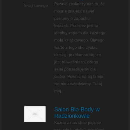
Pewnie zaskoczy nas to, że
można znaleźć nawet
perfumy o zapachu
książek. Przecież jest to
idealny zapach dla każdego
mola książkowego. Dlatego
warto z tego skorzystać
dzisiaj i przekonać się, że
jest to właśnie to, czego
sami potrzebujemy dla
siebie. Pewnie na tej firmie
się nie zawiedziemy. Tutaj
maj...
Salon Bio-Body w
Radzionkowie
Każda z nas chce pięknie
wyglądać i efektywnie dbać