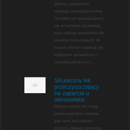
główny asortyment
naszego przedsiębiorstwa.
Od wielu lat specjalizujemy
się w hurtowej sprzedaży
tego rodzaju produktów dla
klientów biznesowych. W
naszej ofercie znajdują się
wyłącznie sprawdzone i
wysokiej jakości pro...
SKuteczny lek
przeczyszczający
na zaparcia u
niemowlaka
Młodzi rodzice nie mają
prawa pamiętać czasów,
gdy sami byli małymi
dziećmi, dlatego pierwsze