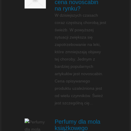
cena novoscabin
na rynku?
W dzisiejszych czasach
coraz częstszą chorobą jest
świeżb. W powyższej
sytuacji zwiększa się
zapotrzebowanie na leki,
które zmniejszają objawy
tej choroby. Jednym z
bardziej popularnych
artykułów jest novoscabin.
Cena opisywanego
produktu uzależniona jest
od wielu czynników. Śwież
jest szczególną cię...
Perfumy dla mola
książkowego