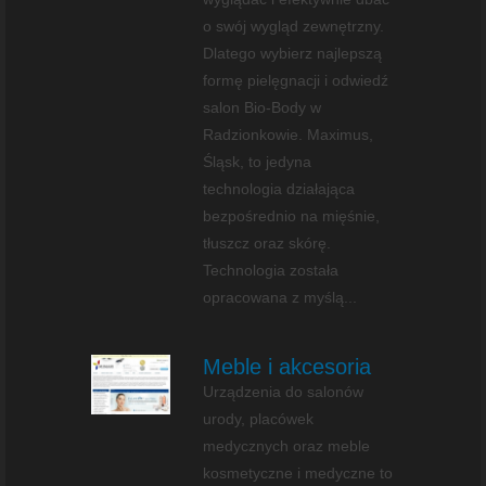
o swój wygląd zewnętrzny.
Dlatego wybierz najlepszą
formę pielęgnacji i odwiedź
salon Bio-Body w
Radzionkowie. Maximus,
Śląsk, to jedyna
technologia działająca
bezpośrednio na mięśnie,
tłuszcz oraz skórę.
Technologia została
opracowana z myślą...
Meble i akcesoria
Urządzenia do salonów
urody, placówek
medycznych oraz meble
kosmetyczne i medyczne to