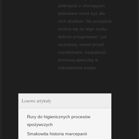
zetknięcie z chorującym
dzieckiem może być dla
nich szokiem. Na szczęście
można się do tego szoku
dobrze przygotować i już
wcześniej, nawet przed
narodzinami, zaopatrzyć
domową apteczkę w
odpowiednie prepa...
Losowe artykuły
Rury do higienicznych procesów
spożywczych
Smakowita historia marcepanii