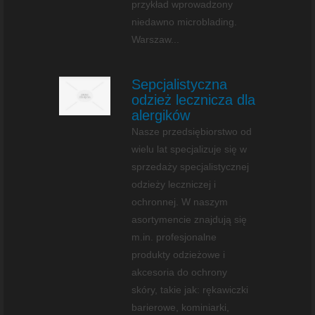
przykład wprowadzony
niedawno microblading.
Warszaw...
Sepcjalistyczna
odzież lecznicza dla
alergików
Nasze przedsiębiorstwo od
wielu lat specjalizuje się w
sprzedaży specjalistycznej
odzieży leczniczej i
ochronnej. W naszym
asortymencie znajdują się
m.in. profesjonalne
produkty odzieżowe i
akcesoria do ochrony
skóry, takie jak: rękawiczki
barierowe, kominiarki,