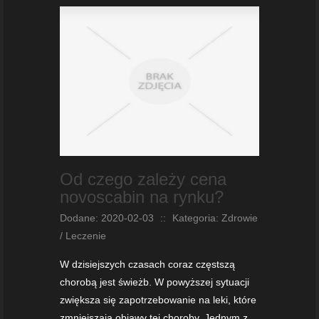
Od czego zależy cena
novoscabin na rynku?
Dodane: 2020-02-03
::
Kategoria: Zdrowie
/ Leczenie
W dzisiejszych czasach coraz częstszą
chorobą jest świeżb. W powyższej sytuacji
zwiększa się zapotrzebowanie na leki, które
zmniejszają objawy tej choroby. Jednym z