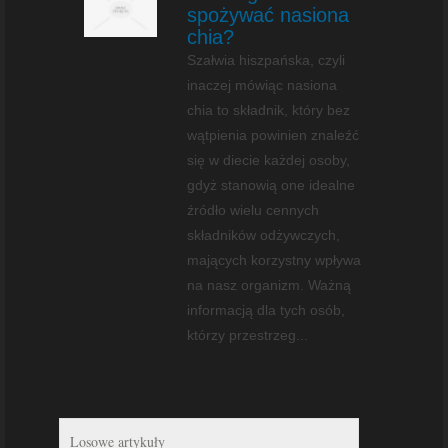
spożywać nasiona
chia?
Szałwia hiszpańska, czyli
inaczej mówiąc nasiona
chia to składnik, który bez
wątpienia powinien znaleźć
się w diecie każdej osoby,
gdyż stanowią one idealne
źródło wielu cennych
składników odżywczych,
mających korzystny wpływa
na nasz organizm. Ważną
informacją dla tych osób,
którzy przestrzeg...
Losowe artykuły