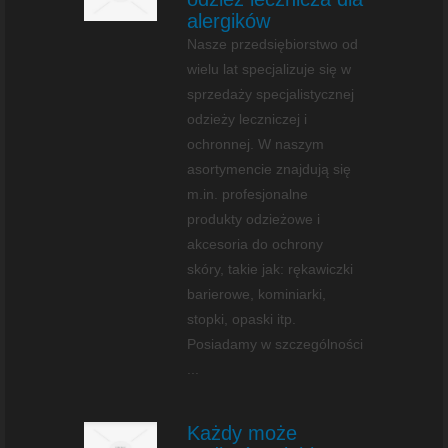
alergików
Nasze przedsiębiorstwo od
wielu lat specjalizuje się w
sprzedaży specjalistycznej
odzieży leczniczej i
ochronnej. W naszym
asortymencie znajdują się
m.in. profesjonalne
produkty odzieżowe i
akcesoria do ochrony
skóry, takie jak: rękawiczki
barierowe, kominiarki,
stopki, opaski itp.
Posiadamy w szczególności
...
Każdy może