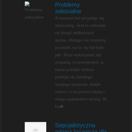
Problemy
seksualne
A czasami też przydaje się
seksuolog. Jest to człowiek
od dosyć delikatnych
spraw, dlatego nie możemy
pozwolić na to, by był byle
jaki. Musi wykazywać się
empatią, zrozumieniem, a
także potrafić dobrze
podejść do każdego
swojego pacjenta, dzięki
czemu ci na pewno będą z
niego zadowoleni dzisiaj. W
ka�...
Sepcjalistyczna
odzież lecznicza dla