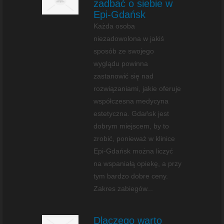
zadbać o siebie w
Epi-Gdańsk
Każda osoba
niezadowolona w jakiś
sposób ze swojego
wyglądu powinna
zastanowić się nad
rozwiązaniami, jakie oferuje
współczesna medycyna
estetyczna. Gdańsk jest
dobrym miejscem, by to
zrobić, ponieważ w klinice
Epi-Gdańsk można liczyć
na wspaniałą opiekę, a przy
tym bardzo dobre ceny.
Zakres zabiegów...
Dlaczego warto