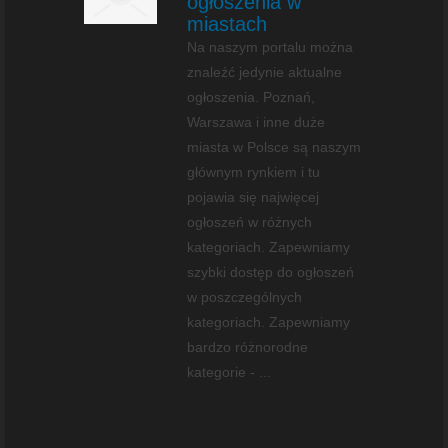
ogłoszenia w
miastach
Na naszym portalu można
znaleźć jedynie aktualne
ogłoszenia. Poznań,
Warszawa i inne duże
miasta w Polsce są naszym
głównym rynkiem i tu
pojawia się najwięcej
ogłoszeń w różnych
kategoriach. Zapewniamy
szybki dostęp do ogłoszeń
w poszczególnych
kategoriach. Zapewniamy
bardzo różnorodne
kategorie - ...