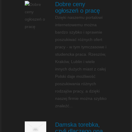
Dobre ceny
ogłoszeń o pracę
Dzięki naszemu portalowi
internetowemu można
bardzo szybko i sprawnie
poszukiwać różnych ofert
pracy - w tym tymczasowe i
studencka praca. Rzeszów,
Kraków, Lublin i wiele
innych dużych miast z całej
Polski daje możliwość
poszukiwania różnych
rodzajów pracy, a dzięki
naszej firmie można szybko
znaleźć...
Damska torebka,
czyli dlaczego ona