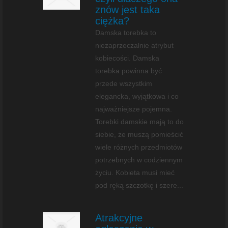
znów jest taka
ciężka?
Damska torebka to
niezaprzeczalnie atrybut
kobiecości. Damska
torebka powinna być
przede wszystkim
elegancka, wyjątkowa i co
najważniejsze pojemna.
Torebki damskie mają to do
siebie, że muszą pomieścić
wiele różnych przedmiotów
potrzebnych w codziennym
życiu. Kobieta musi mieć
pod ręką szczotkę i szere...
Atrakcyjne