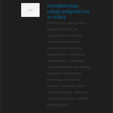
Kompleksowe
usługi poligraficzne
w stolicy
Różnorodną ofertę usług
poligraficznych, na
najwyższym poziomie,
zorientowaną przede
wszystkim na klientów
biznesowych i podmioty
gospodarcze, planujące
zorganizowanie skutecznej
kampanii reklamowej,
proponuje drukarnia
cyfrowa, o nazwie Silver
eye Advertising. Jedną ze
specjalności tego zakładu
produkcyjne...