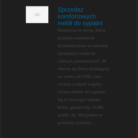
Sprzedaż
komfortowych
mebli do sypialni
Meblomat to firma, która
posiada wieloletnie
doświadczenie w zakresie
sprzedaży mebli do
różnych pomieszczeń. W
ofercie tej firmy działającej
na rynku od 1991 roku
można znaleźć między
innymi meble do sypialni.
Są to różnego rodzaju
łóżka, garderoby, stoliki,
szafki, itp. Wszystkie te
produkty posiada...