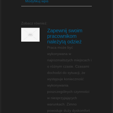
Modyfikuj wpis
Zobacz również:
Zapewnij swoim
pracownikom
należytą odzież
Praca może być
wykonywana w
najrozmaitszych miejscach i
o różnym czasie. Czasami
dochodzi do sytuacji, że
występuje konieczność
wykonywania
poszczególnych czynności
w niesprzyjających
warunkach. Zimno
powoduje duży dyskomfort