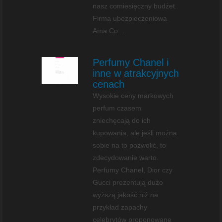
nasz comiesięczny budżet.
Firma ubezpieczeniowa
Ama Co...
Perfumy Chanel i
inne w atrakcyjnych
cenach
Wysokie ceny markowych
perfum czasem
zniechęcają do ich
kupowania, ale jeśli można
sobie na to pozwolić, to
zdecydowanie warto.
Perfumy Chanel, Dior czy
Gucci prezentują dużo
wyższą jakość niż na
przykład zapachy
celebrytów proponowane