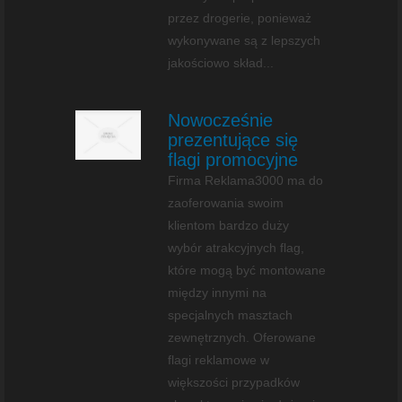
przez drogerie, ponieważ
wykonywane są z lepszych
jakościowo skład...
Nowocześnie
prezentujące się
flagi promocyjne
Firma Reklama3000 ma do
zaoferowania swoim
klientom bardzo duży
wybór atrakcyjnych flag,
które mogą być montowane
między innymi na
specjalnych masztach
zewnętrznych. Oferowane
flagi reklamowe w
większości przypadków