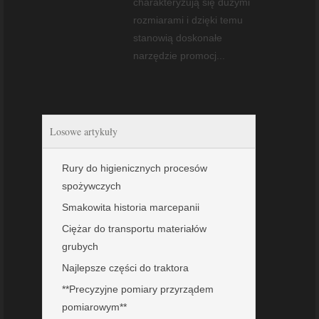
charakteryzują się dużymi
rozmiarami i dzięki temu
stanowią doskonałe
narzędzie promocj...
Losowe artykuły
Rury do higienicznych procesów
spożywczych
Smakowita historia marcepanii
Ciężar do transportu materiałów
grubych
Najlepsze części do traktora
**Precyzyjne pomiary przyrządem
pomiarowym**