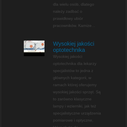
dla wielu osób, dlatego
należy zadbać o
prawidłowy ubiór
pracowników. Kamize...
Wysokiej jakości
optotechnika
Wysokiej jakości
optotechnika dla lekarzy
specjalistów to jedna z
głównych kategorii, w
ramach której oferujemy
wysokiej jakości sprzęt. Są
to zarówno klasyczne
lampy i wzierniki, jak też
specjalistyczne urządzenia
pomiarowe i optyczne,