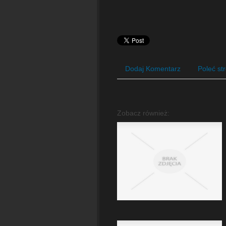
Dodaj Komentarz
Poleć st
Zobacz również: