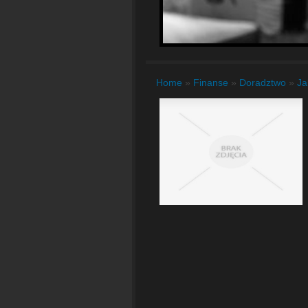
Home
»
Finanse
»
Doradztwo
»
Ja