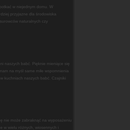
spotkać w niejednym domu. W
dziej przyjazne dla środowiska
i surowców naturalnych czy
i naszych babć. Pięknie mieniące się
ą nam na myśl same miłe wspomnienia
 w kuchniach naszych babć. Czajniki
dę nie może zabraknąć na wyposażeniu
e w wielu różnych, wiosennych i