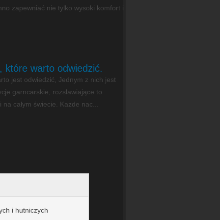
no zapewniać nie tylko wysoki komfort i
które warto odwiedzić.
arto jest odwiedzić, Jednym z nich jest
je garncarskie, rozsławiające to
i na całym świecie. Każde nac...
ch i hutniczych