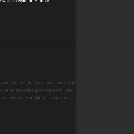
walizki i wylot do Stanów
zy innymi sprzedażą wysokojakościowej
ki temu odwiedzający nie powinni mieć
o dla siebie. Produktem cieszącym się