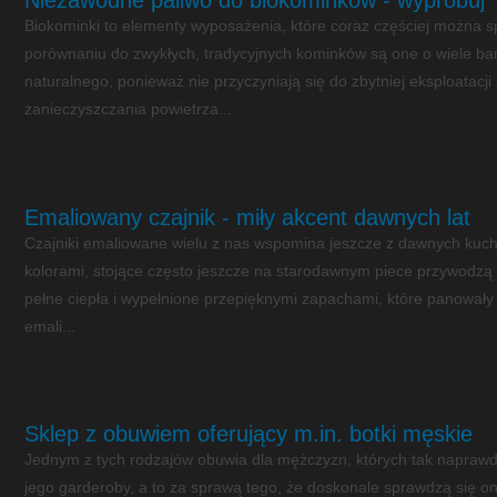
Niezawodne paliwo do biokominków - wypróbuj
Biokominki to elementy wyposażenia, które coraz częściej można 
porównaniu do zwykłych, tradycyjnych kominków są one o wiele bar
naturalnego, ponieważ nie przyczyniają się do zbytniej eksploatacj
zanieczyszczania powietrza...
Emaliowany czajnik - miły akcent dawnych lat
Czajniki emaliowane wielu z nas wspomina jeszcze z dawnych kuchn
kolorami, stojące często jeszcze na starodawnym piece przywodz
pełne ciepła i wypełnione przepięknymi zapachami, które panowały
emali...
Sklep z obuwiem oferujący m.in. botki męskie
Jednym z tych rodzajów obuwia dla mężczyzn, których tak napraw
jego garderoby, a to za sprawą tego, że doskonale sprawdzą się on