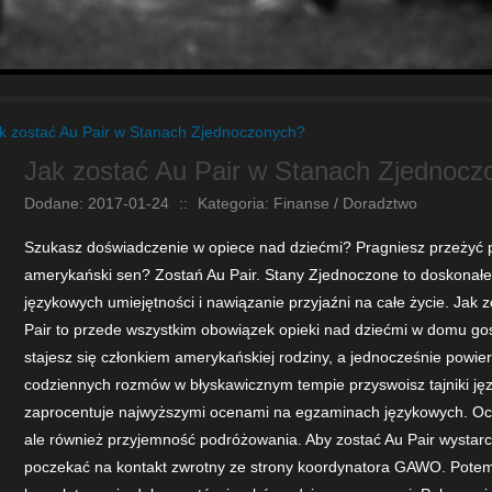
k zostać Au Pair w Stanach Zjednoczonych?
Jak zostać Au Pair w Stanach Zjednocz
Dodane: 2017-01-24
::
Kategoria: Finanse / Doradztwo
Szukasz doświadczenie w opiece nad dziećmi? Pragniesz przeżyć pr
amerykański sen? Zostań Au Pair. Stany Zjednoczone to doskonałe
językowych umiejętności i nawiązanie przyjaźni na całe życie. Jak 
Pair to przede wszystkim obowiązek opieki nad dziećmi w domu g
stajesz się członkiem amerykańskiej rodziny, a jednocześnie powier
codziennych rozmów w błyskawicznym tempie przyswoisz tajniki języ
zaprocentuje najwyższymi ocenami na egzaminach językowych. Oczy
ale również przyjemność podróżowania. Aby zostać Au Pair wystarc
poczekać na kontakt zwrotny ze strony koordynatora GAWO. Potem