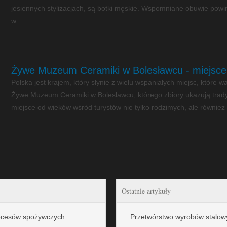
jesiennych stylizacjach, są botki męskie. Wspomniane obuwie powin
w...
Żywe Muzeum Ceramiki w Bolesławcu - miejsce, 
Polska jest krajem, który słynie z wielu wspaniałych miejsc, które w
Żywe Muzeum Ceramiki w Bolesławcu, którego zbiory ukazują tradyc
miejsce od wieków wśród turystów nie tylko rodzimych, ale również 
Ostatnie artykuły
rocesów spożywczych
Przetwórstwo wyrobów stalowy