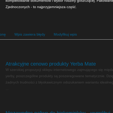
kompletowanie dokumentów i wybór rodziny goszczącej. Pakowanie 
Zjednoczonych - to najprzyjemniejsza część.
ronę
Wpis zawiera błędy
Modyfikuj wpis
Atrakcyjne cenowo produkty Yerba Mate
W szerokiej propozycji sklepu internetowego zajmującego się międ
yerby, poszczególne produkty są poszeregowane tematycznie. Dzię
żadnych trudności z błyskawicznym odszukaniem wariantu idealneg
...