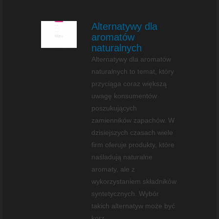
Alternatywy dla
aromatów
naturalnych
Alternatywy dla aromatów
naturalnych to temat, który
przyciąga coraz większą
uwagę konsumentów
poszukujących
zamienników zapachów. W
dzisiejszych czasach wiele
firm oferuje produkty, które
naśladują naturalne
aromaty, ale z
wykorzystaniem składników
syntetycznych. Wybór
takich alternatyw może być
korz...