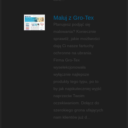
Maluj z Gro-Tex
Planujesz podjąć się
malowania? Koniecznie
sprawdź, jakie możliwości
dają Ci nasze fartuchy
ochronne na ubrania.
Firma Gro-Tex
wyselekcjonowała
wyłącznie najlepsze
produkty tego typu, po to
by jak najskuteczniej wyjść
naprzeciw Twoim
oczekiwaniom. Dołącz do
szerokiego grona ufających
nam klientów już d...