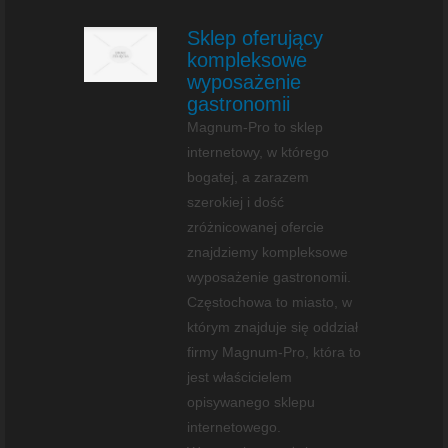
Sklep oferujący
kompleksowe
wyposażenie
gastronomii
Magnum-Pro to sklep
internetowy, w którego
bogatej, a zarazem
szerokiej i dość
zróżnicowanej ofercie
znajdziemy kompleksowe
wyposażenie gastronomii.
Częstochowa to miasto, w
którym znajduje się oddział
firmy Magnum-Pro, która to
jest właścicielem
opisywanego sklepu
internetowego.