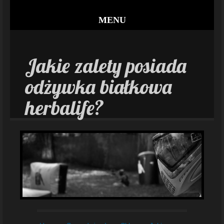
MENU
Jakie zalety posiada
odżywka białkowa
herbalife?