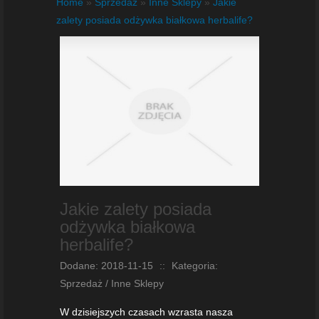
Home
»
Sprzedaż
»
Inne Sklepy
»
Jakie
zalety posiada odżywka białkowa herbalife?
Jakie zalety posiada
odżywka białkowa
herbalife?
Dodane: 2018-11-15
::
Kategoria:
Sprzedaż / Inne Sklepy
W dzisiejszych czasach wzrasta nasza