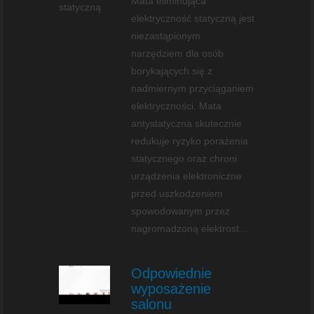
Mata eliminująca
elektryczność statyczną jest
niezastąpionym
narzędziem dla osób
borykających się z
nadmiernym przyciąganiem
elektryczności. Mata
antystatyczna skutecznie
redukuje ryzyko porażenia
statycznego oraz chroni
urządzenia elektroniczne
przed uszkodzeniem
spowodowanym przez
nagromadzoną elektrost...
Odpowiednie
wyposażenie
salonu