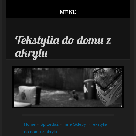
MENU
Tekstylia do domu z
akrylu
Home
»
Sprzedaż
»
Inne Sklepy
»
Tekstylia
do domu z akrylu