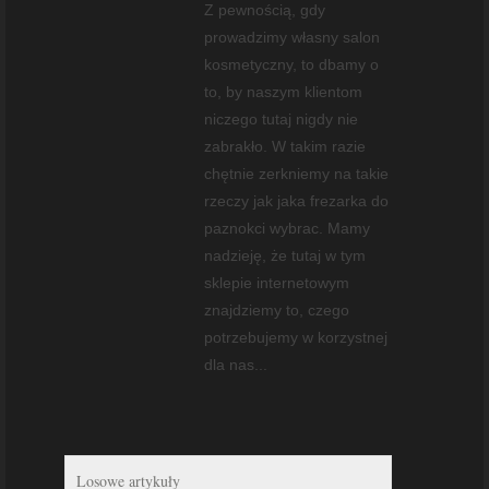
Z pewnością, gdy
prowadzimy własny salon
kosmetyczny, to dbamy o
to, by naszym klientom
niczego tutaj nigdy nie
zabrakło. W takim razie
chętnie zerkniemy na takie
rzeczy jak jaka frezarka do
paznokci wybrac. Mamy
nadzieję, że tutaj w tym
sklepie internetowym
znajdziemy to, czego
potrzebujemy w korzystnej
dla nas...
Losowe artykuły