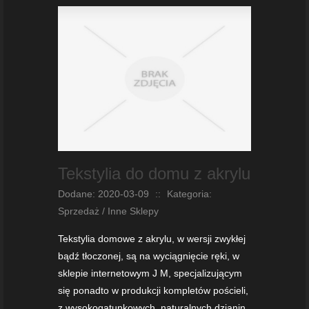
Tekstylia do domu z akrylu
Dodane: 2020-03-09
::
Kategoria:
Sprzedaż / Inne Sklepy
Tekstylia domowe z akrylu, w wersji zwykłej
bądź tłoczonej, są na wyciągnięcie ręki, w
sklepie internetowym J M, specjalizującym
się ponadto w produkcji kompletów pościeli,
z wysokogatunkowych, naturalnych dzianin.