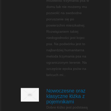
możliwość trzymania psa w
domu lub nie możemy mu
pozwolić na swobodne
poruszanie się po
powierzchni mieszkalnej.
Rozwiązaniem takiej
niedogodności jest kojec
psa. Na podwórku jest to
najbardziej humanitarna
metoda trzymania psa na
ograniczonym terenie. Na
szczęście epoka psów na
łańcuch mi...
Nowoczesne oraz
klasyczne łóżka z
pojemnikami
Dobre łóżko jest podstawą