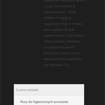
wyjątkowe i jesteśmy dumni
z tego, że możemy je
reprezentować. Smak
Polskiej Tradycji to
wyjątkowe miejsce w sieci,
gdzie każdy miłośnik
polskiej kuchni zrobi dobre i
udane zakupy. Stawiamy
na najwyższą jakość
produktów, dzięki czemu
Wasza kuchnia wspaniale
się wzbogaci. Zn...
Losowe artykuły
Rury do higienicznych procesów