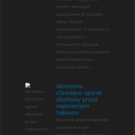
urodzie klamkach,
zapraszamy do naszego
sklepu Klamki-
Drzwiowe.EU. Znajdziesz u
nas produkty o
niebanalnym designie,
które będą ozdobą każdych
drzwi.Klamka Dolce —
najwyższa jakość,...
Akcesoria
chroniące aparat
słuchowy przed
nadmiernym
hałasem
Nauszniki przeciwhałasowe
są jednymi z tych
produktów, o które nie tyle