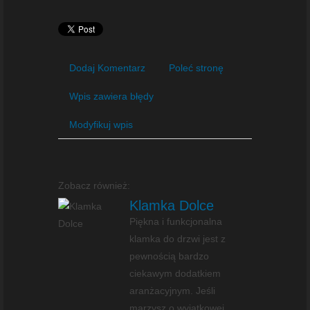
Dodaj Komentarz
Poleć stronę
Wpis zawiera błędy
Modyfikuj wpis
Zobacz również:
Klamka Dolce
Piękna i funkcjonalna
klamka do drzwi jest z
pewnością bardzo
ciekawym dodatkiem
aranżacyjnym. Jeśli
marzysz o wyjątkowej