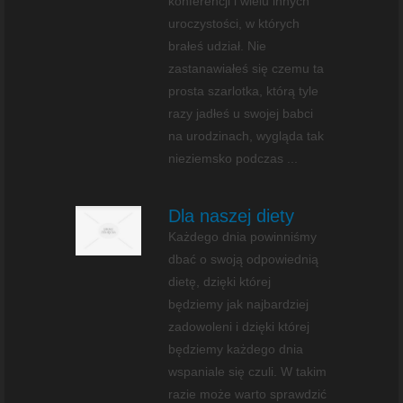
konferencji i wielu innych
uroczystości, w których
brałeś udział. Nie
zastanawiałeś się czemu ta
prosta szarlotka, którą tyle
razy jadłeś u swojej babci
na urodzinach, wygląda tak
nieziemsko podczas ...
Dla naszej diety
Każdego dnia powinniśmy
dbać o swoją odpowiednią
dietę, dzięki której
będziemy jak najbardziej
zadowoleni i dzięki której
będziemy każdego dnia
wspaniale się czuli. W takim
razie może warto sprawdzić