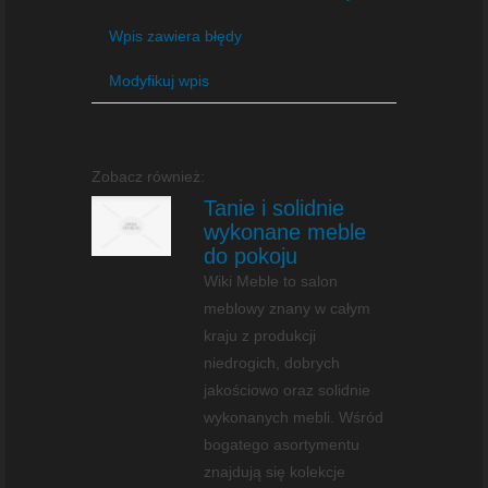
Wpis zawiera błędy
Modyfikuj wpis
Zobacz również:
Tanie i solidnie
wykonane meble
do pokoju
Wiki Meble to salon
meblowy znany w całym
kraju z produkcji
niedrogich, dobrych
jakościowo oraz solidnie
wykonanych mebli. Wśród
bogatego asortymentu
znajdują się kolekcje