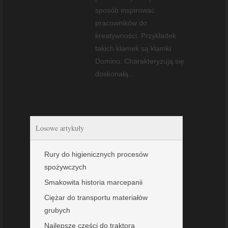
sposób inspirować
pracowników do
kreatywności. Przykładek
takich klamek są klamki
Domino. Charakteryzują się
doskonałą...
Losowe artykuły
Rury do higienicznych procesów
spożywczych
Smakowita historia marcepanii
Ciężar do transportu materiałów
grubych
Najlepsze części do traktora