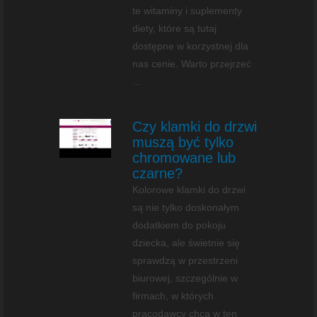
te witaminy i suplementy
diety, które są tutaj
dostępne w korzystnej dla
nas cenie. Warto przejrzeć
...
Czy klamki do drzwi
muszą być tylko
chromowane lub
czarne?
Kolorowe klamki do drzwi
są nie tylko doskonałym
dodatkiem do pokoju
dziecka, ale świetnie się
sprawdzą w przestrzeni
biurowej, szczególnie w
firmach, w których
pracodawcy chcą w ten