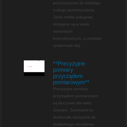
przeznaczone do każdego
rodzaju pomieszczenia.
Tanie meble pokojowe
dostępne są w wielu
wariantach
kolorystycznych, a zestawy
systemowe daj...
**Precyzyjne
pomiary
przyrządem
pomiarowym**
Precyzyjne pomiary
przyrządem pomiarowym
są kluczowe dla wielu
dziedzin. Suwmiarki to
doskonałe narzędzia do
dokładnego określenia