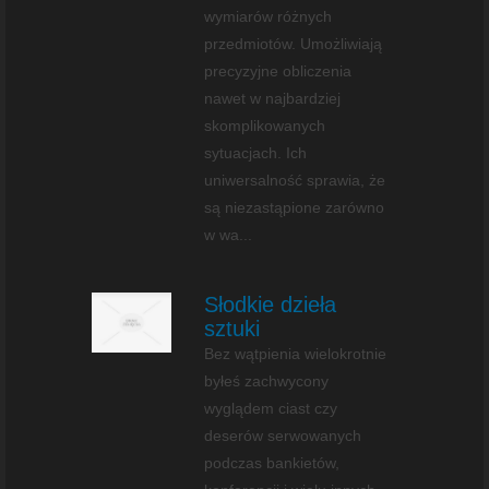
wymiarów różnych
przedmiotów. Umożliwiają
precyzyjne obliczenia
nawet w najbardziej
skomplikowanych
sytuacjach. Ich
uniwersalność sprawia, że
są niezastąpione zarówno
w wa...
Słodkie dzieła
sztuki
Bez wątpienia wielokrotnie
byłeś zachwycony
wyglądem ciast czy
deserów serwowanych
podczas bankietów,