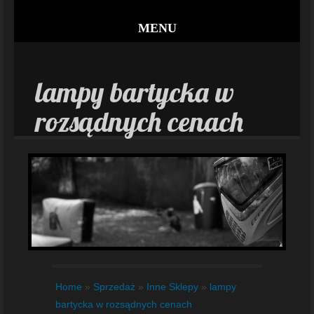
MENU
lampy bartycka w
rozsądnych cenach
Home
»
Sprzedaż
»
Inne Sklepy
»
lampy
bartycka w rozsądnych cenach