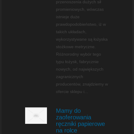
przenoszenia dużych sił
promieniowych, wówczas
istnieje duże
prawdopodobieństwo, iż w
takich układach,
wykorzystywane są łożyska
stożkowe metryczne.
Różnorodny wybór tego
typu łożysk, fabrycznie
nowych, od największych
zagranicznych
producentów, znajdziemy w
ofercie sklepu i...
Mamy do
zaoferowania
ręczniki papierowe
na rolce