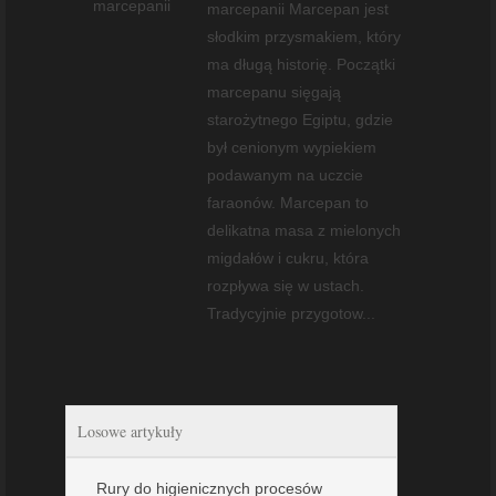
marcepanii Marcepan jest
słodkim przysmakiem, który
ma długą historię. Początki
marcepanu sięgają
starożytnego Egiptu, gdzie
był cenionym wypiekiem
podawanym na uczcie
faraonów. Marcepan to
delikatna masa z mielonych
migdałów i cukru, która
rozpływa się w ustach.
Tradycyjnie przygotow...
Losowe artykuły
Rury do higienicznych procesów