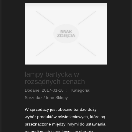
lampy bartycka w
rozsądnych cenach
Dodane: 2017-01-16
::
Kategoria:
Sprzedaż / Inne Sklepy
W sprzedaży jest obecnie bardzo duży
wybór produktów oświetleniowych, które są
przeznaczone między innymi do ustawiania
na podłogach i montownia w obrębie