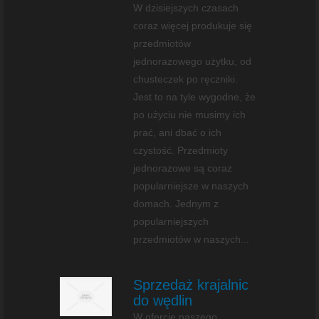
W dzisiejszych czasach
coraz więcej produkuje się
przedmiotów
jednorazowego użytku, od
chusteczek po ręczniki.
Jest to na tyle wygodne, że
po użyciu nie musimy ich
prać, ani dbać o ich
czystość. Przedmioty
jednorazowe są coraz
popularniejsze w naszych
domach. Jednym z
popularniejszych
przedmiotów w naszych...
Sprzedaż krajalnic
do wędlin
W ofercie naszego